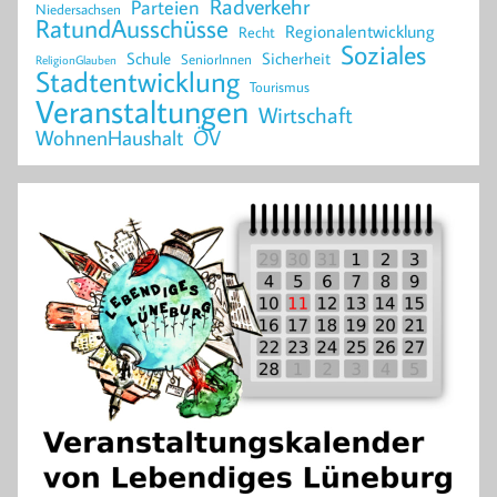
Radverkehr
Parteien
Niedersachsen
RatundAusschüsse
Regionalentwicklung
Recht
Soziales
Schule
Sicherheit
SeniorInnen
ReligionGlauben
Stadtentwicklung
Tourismus
Veranstaltungen
Wirtschaft
WohnenHaushalt
ÖV