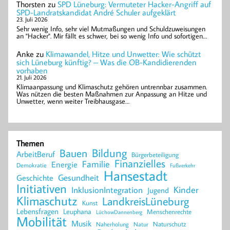
Thorsten
zu
SPD Lüneburg: Vermuteter Hacker-Angriff auf
SPD-Landratskandidat André Schuler aufgeklärt
23. Juli 2026
Sehr wenig Info, sehr viel Mutmaßungen und Schuldzuweisungen
an "Hacker". Mir fällt es schwer, bei so wenig Info und sofortigen…
Anke
zu
Klimawandel, Hitze und Unwetter: Wie schützt
sich Lüneburg künftig? – Was die OB-Kandidierenden
vorhaben
21. Juli 2026
Klimaanpassung und Klimaschutz gehören untrennbar zusammen.
Was nützen die besten Maßnahmen zur Anpassung an Hitze und
Unwetter, wenn weiter Treibhausgase…
Themen
Bildung
Bauen
ArbeitBeruf
Bürgerbeteiligung
Finanzielles
Familie
Energie
Demokratie
Fußverkehr
Hansestadt
Geschichte
Gesundheit
Initiativen
Kinder
InklusionIntegration
Jugend
Klimaschutz
LandkreisLüneburg
Kunst
Lebensfragen
Leuphana
Menschenrechte
LüchowDannenberg
Mobilität
Musik
Naturschutz
Naherholung
Natur