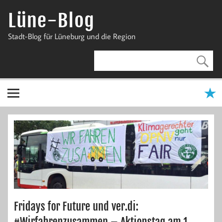
Zum
Inhalt
Lüne-Blog
springen
Stadt-Blog für Lüneburg und die Region
Fridays for Future und ver.di:
#Wirfahrenzusammen – Aktionstag am 1.