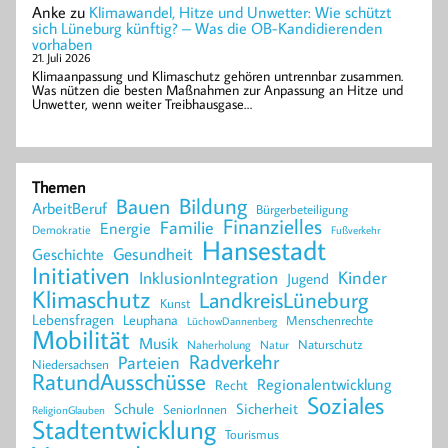
Anke
zu
Klimawandel, Hitze und Unwetter: Wie schützt
sich Lüneburg künftig? – Was die OB-Kandidierenden
vorhaben
21. Juli 2026
Klimaanpassung und Klimaschutz gehören untrennbar zusammen.
Was nützen die besten Maßnahmen zur Anpassung an Hitze und
Unwetter, wenn weiter Treibhausgase…
Themen
Bildung
Bauen
ArbeitBeruf
Bürgerbeteiligung
Finanzielles
Familie
Energie
Demokratie
Fußverkehr
Hansestadt
Geschichte
Gesundheit
Initiativen
Kinder
InklusionIntegration
Jugend
Klimaschutz
LandkreisLüneburg
Kunst
Lebensfragen
Leuphana
Menschenrechte
LüchowDannenberg
Mobilität
Musik
Naturschutz
Naherholung
Natur
Radverkehr
Parteien
Niedersachsen
RatundAusschüsse
Regionalentwicklung
Recht
Soziales
Schule
Sicherheit
SeniorInnen
ReligionGlauben
Stadtentwicklung
Tourismus