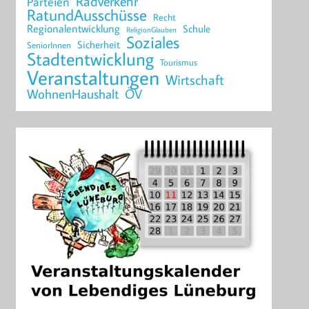
Radverkehr
Parteien
RatundAusschüsse
Recht
Regionalentwicklung
Schule
ReligionGlauben
Soziales
Sicherheit
SeniorInnen
Stadtentwicklung
Tourismus
Veranstaltungen
Wirtschaft
WohnenHaushalt
ÖV