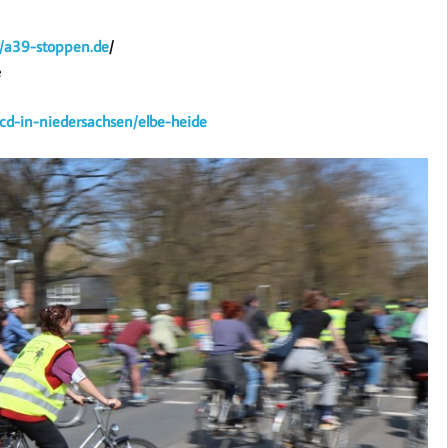
//a39-stoppen.de
/
e
vcd-in-niedersachsen/elbe-heide