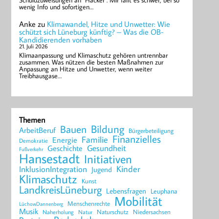
Schuldzuweisungen an "Hacker". Mir fällt es schwer, bei so
wenig Info und sofortigen…
Anke
zu
Klimawandel, Hitze und Unwetter: Wie
schützt sich Lüneburg künftig? – Was die OB-
Kandidierenden vorhaben
21. Juli 2026
Klimaanpassung und Klimaschutz gehören untrennbar
zusammen. Was nützen die besten Maßnahmen zur
Anpassung an Hitze und Unwetter, wenn weiter
Treibhausgase…
Themen
Bildung
Bauen
ArbeitBeruf
Bürgerbeteiligung
Finanzielles
Familie
Energie
Demokratie
Geschichte
Gesundheit
Fußverkehr
Hansestadt
Initiativen
Kinder
InklusionIntegration
Jugend
Klimaschutz
Kunst
LandkreisLüneburg
Lebensfragen
Leuphana
Mobilität
Menschenrechte
LüchowDannenberg
Musik
Naturschutz
Niedersachsen
Naherholung
Natur