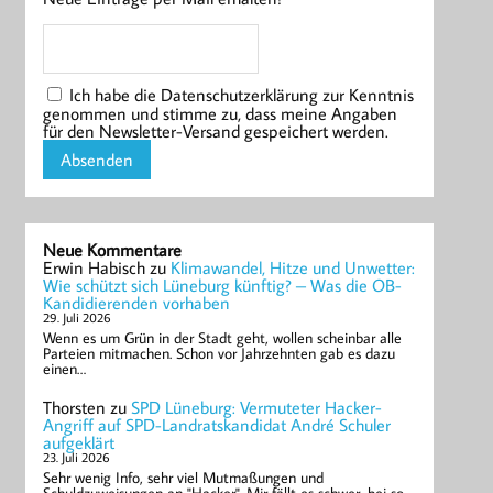
Ich habe die Datenschutzerklärung zur Kenntnis
genommen und stimme zu, dass meine Angaben
für den Newsletter-Versand gespeichert werden.
Neue Kommentare
Erwin Habisch
zu
Klimawandel, Hitze und Unwetter:
Wie schützt sich Lüneburg künftig? – Was die OB-
Kandidierenden vorhaben
29. Juli 2026
Wenn es um Grün in der Stadt geht, wollen scheinbar alle
Parteien mitmachen. Schon vor Jahrzehnten gab es dazu
einen…
Thorsten
zu
SPD Lüneburg: Vermuteter Hacker-
Angriff auf SPD-Landratskandidat André Schuler
aufgeklärt
23. Juli 2026
Sehr wenig Info, sehr viel Mutmaßungen und