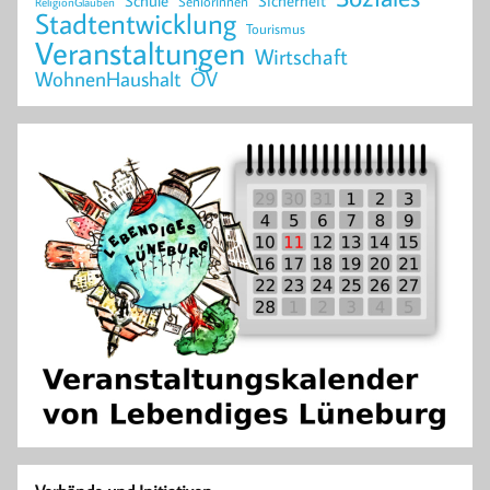
Schule
Sicherheit
SeniorInnen
ReligionGlauben
Stadtentwicklung
Tourismus
Veranstaltungen
Wirtschaft
WohnenHaushalt
ÖV