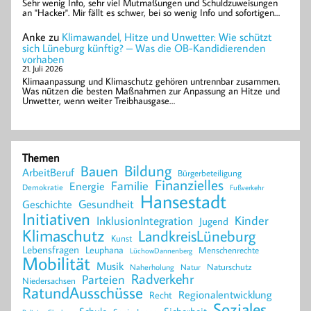
Sehr wenig Info, sehr viel Mutmaßungen und Schuldzuweisungen
an "Hacker". Mir fällt es schwer, bei so wenig Info und sofortigen…
Anke
zu
Klimawandel, Hitze und Unwetter: Wie schützt
sich Lüneburg künftig? – Was die OB-Kandidierenden
vorhaben
21. Juli 2026
Klimaanpassung und Klimaschutz gehören untrennbar zusammen.
Was nützen die besten Maßnahmen zur Anpassung an Hitze und
Unwetter, wenn weiter Treibhausgase…
Themen
Bildung
Bauen
ArbeitBeruf
Bürgerbeteiligung
Finanzielles
Familie
Energie
Demokratie
Fußverkehr
Hansestadt
Geschichte
Gesundheit
Initiativen
Kinder
InklusionIntegration
Jugend
Klimaschutz
LandkreisLüneburg
Kunst
Lebensfragen
Leuphana
Menschenrechte
LüchowDannenberg
Mobilität
Musik
Naturschutz
Naherholung
Natur
Radverkehr
Parteien
Niedersachsen
RatundAusschüsse
Regionalentwicklung
Recht
Soziales