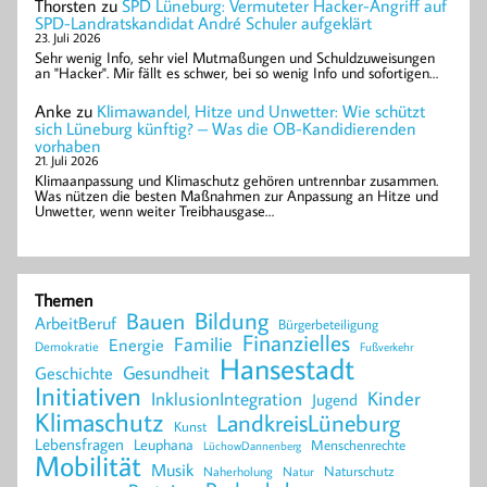
Thorsten
zu
SPD Lüneburg: Vermuteter Hacker-Angriff auf
SPD-Landratskandidat André Schuler aufgeklärt
23. Juli 2026
Sehr wenig Info, sehr viel Mutmaßungen und Schuldzuweisungen
an "Hacker". Mir fällt es schwer, bei so wenig Info und sofortigen…
Anke
zu
Klimawandel, Hitze und Unwetter: Wie schützt
sich Lüneburg künftig? – Was die OB-Kandidierenden
vorhaben
21. Juli 2026
Klimaanpassung und Klimaschutz gehören untrennbar zusammen.
Was nützen die besten Maßnahmen zur Anpassung an Hitze und
Unwetter, wenn weiter Treibhausgase…
Themen
Bildung
Bauen
ArbeitBeruf
Bürgerbeteiligung
Finanzielles
Familie
Energie
Demokratie
Fußverkehr
Hansestadt
Geschichte
Gesundheit
Initiativen
Kinder
InklusionIntegration
Jugend
Klimaschutz
LandkreisLüneburg
Kunst
Lebensfragen
Leuphana
Menschenrechte
LüchowDannenberg
Mobilität
Musik
Naturschutz
Naherholung
Natur