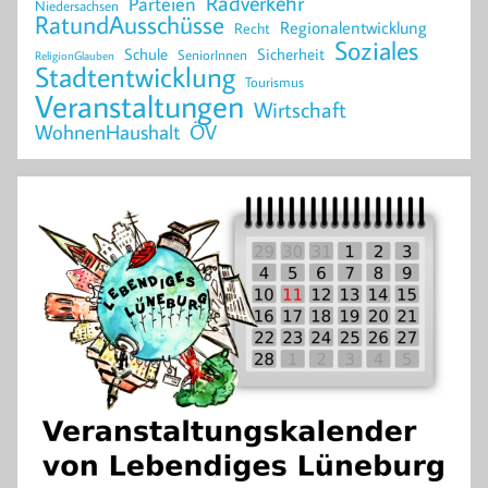
Radverkehr
Parteien
Niedersachsen
RatundAusschüsse
Regionalentwicklung
Recht
Soziales
Schule
Sicherheit
SeniorInnen
ReligionGlauben
Stadtentwicklung
Tourismus
Veranstaltungen
Wirtschaft
WohnenHaushalt
ÖV