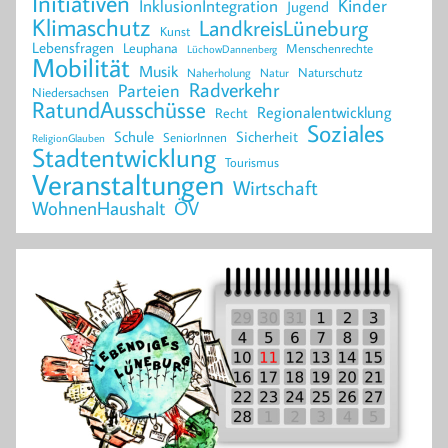
Initiativen
Kinder
InklusionIntegration
Jugend
Klimaschutz
LandkreisLüneburg
Kunst
Lebensfragen
Leuphana
Menschenrechte
LüchowDannenberg
Mobilität
Musik
Naturschutz
Naherholung
Natur
Radverkehr
Parteien
Niedersachsen
RatundAusschüsse
Regionalentwicklung
Recht
Soziales
Schule
Sicherheit
SeniorInnen
ReligionGlauben
Stadtentwicklung
Tourismus
Veranstaltungen
Wirtschaft
WohnenHaushalt
ÖV