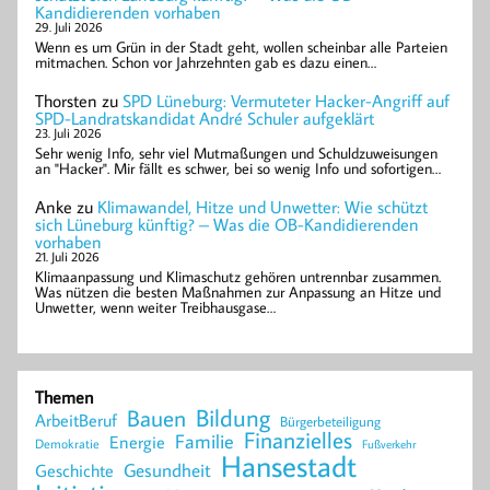
Kandidierenden vorhaben
29. Juli 2026
Wenn es um Grün in der Stadt geht, wollen scheinbar alle Parteien
mitmachen. Schon vor Jahrzehnten gab es dazu einen…
Thorsten
zu
SPD Lüneburg: Vermuteter Hacker-Angriff auf
SPD-Landratskandidat André Schuler aufgeklärt
23. Juli 2026
Sehr wenig Info, sehr viel Mutmaßungen und Schuldzuweisungen
an "Hacker". Mir fällt es schwer, bei so wenig Info und sofortigen…
Anke
zu
Klimawandel, Hitze und Unwetter: Wie schützt
sich Lüneburg künftig? – Was die OB-Kandidierenden
vorhaben
21. Juli 2026
Klimaanpassung und Klimaschutz gehören untrennbar zusammen.
Was nützen die besten Maßnahmen zur Anpassung an Hitze und
Unwetter, wenn weiter Treibhausgase…
Themen
Bildung
Bauen
ArbeitBeruf
Bürgerbeteiligung
Finanzielles
Familie
Energie
Demokratie
Fußverkehr
Hansestadt
Geschichte
Gesundheit