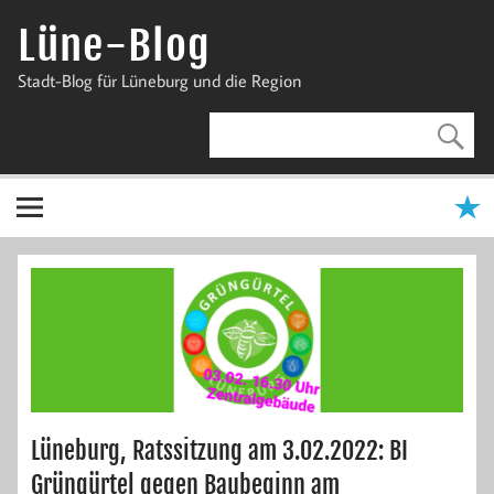
Zum
Inhalt
Lüne-Blog
springen
Stadt-Blog für Lüneburg und die Region
Lüneburg, Ratssitzung am 3.02.2022: BI
Grüngürtel gegen Baubeginn am