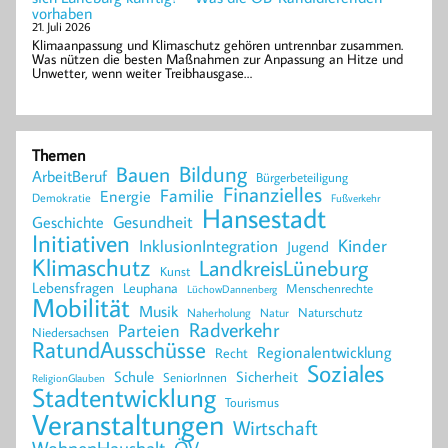
vorhaben
21. Juli 2026
Klimaanpassung und Klimaschutz gehören untrennbar zusammen.
Was nützen die besten Maßnahmen zur Anpassung an Hitze und
Unwetter, wenn weiter Treibhausgase…
Themen
Bildung
Bauen
ArbeitBeruf
Bürgerbeteiligung
Finanzielles
Familie
Energie
Demokratie
Fußverkehr
Hansestadt
Geschichte
Gesundheit
Initiativen
Kinder
InklusionIntegration
Jugend
Klimaschutz
LandkreisLüneburg
Kunst
Lebensfragen
Leuphana
Menschenrechte
LüchowDannenberg
Mobilität
Musik
Naturschutz
Naherholung
Natur
Radverkehr
Parteien
Niedersachsen
RatundAusschüsse
Regionalentwicklung
Recht
Soziales
Schule
Sicherheit
SeniorInnen
ReligionGlauben
Stadtentwicklung
Tourismus
Veranstaltungen
Wirtschaft