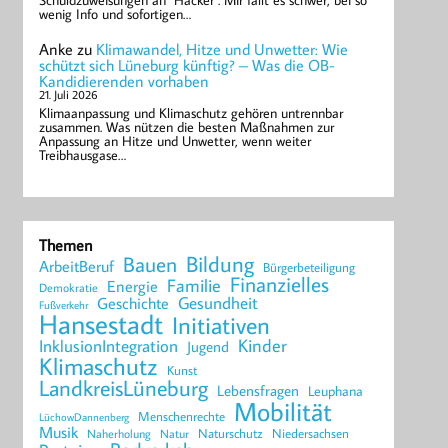
Schuldzuweisungen an "Hacker". Mir fällt es schwer, bei so
wenig Info und sofortigen…
Anke
zu
Klimawandel, Hitze und Unwetter: Wie
schützt sich Lüneburg künftig? – Was die OB-
Kandidierenden vorhaben
21. Juli 2026
Klimaanpassung und Klimaschutz gehören untrennbar
zusammen. Was nützen die besten Maßnahmen zur
Anpassung an Hitze und Unwetter, wenn weiter
Treibhausgase…
Themen
Bildung
Bauen
ArbeitBeruf
Bürgerbeteiligung
Finanzielles
Familie
Energie
Demokratie
Geschichte
Gesundheit
Fußverkehr
Hansestadt
Initiativen
Kinder
InklusionIntegration
Jugend
Klimaschutz
Kunst
LandkreisLüneburg
Lebensfragen
Leuphana
Mobilität
Menschenrechte
LüchowDannenberg
Musik
Naturschutz
Niedersachsen
Naherholung
Natur