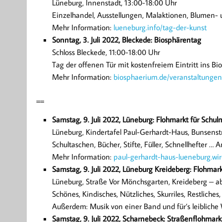
Lüneburg, Innenstadt, 13:00-18:00 Uhr
Einzelhandel, Ausstellungen, Malaktionen, Blumen-
Mehr Information:
lueneburg.info/tag-der-kunst
Sonntag, 3. Juli 2022, Bleckede: Biosphärentag
Schloss Bleckede, 11:00-18:00 Uhr
Tag der offenen Tür mit kostenfreiem Eintritt ins B
Mehr Information:
biosphaerium.de/veranstaltunge
==
Samstag, 9. Juli 2022, Lüneburg: Flohmarkt für Schul
Lüneburg, Kindertafel Paul-Gerhardt-Haus, Bunsenstr
Schultaschen, Bücher, Stifte, Füller, Schnellhefter … 
Mehr Information:
paul-gerhardt-haus-lueneburg.wir-
Samstag, 9. Juli 2022, Lüneburg Kreideberg: Flohmar
Lüneburg, Straße Vor Mönchsgarten, Kreideberg – a
Schönes, Kindisches, Nützliches, Skurriles, Restliches
Außerdem: Musik von einer Band und für’s leibliche
Samstag, 9. Juli 2022, Scharnebeck: Straßenflohmark