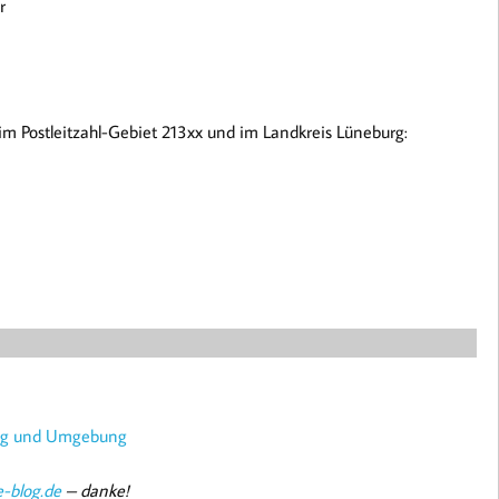
r
 im Postleitzahl-Gebiet 213xx und im Landkreis Lüneburg:
urg und Umgebung
-blog.de
– danke!