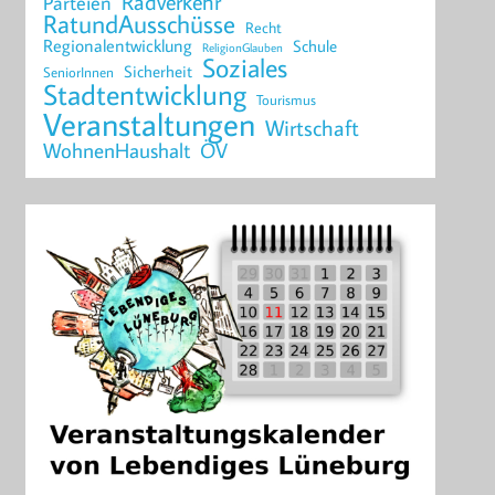
Radverkehr
Parteien
RatundAusschüsse
Recht
Regionalentwicklung
Schule
ReligionGlauben
Soziales
Sicherheit
SeniorInnen
Stadtentwicklung
Tourismus
Veranstaltungen
Wirtschaft
WohnenHaushalt
ÖV