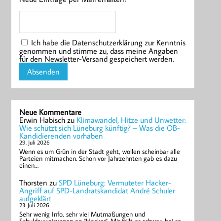
Ich habe die Datenschutzerklärung zur Kenntnis
genommen und stimme zu, dass meine Angaben
für den Newsletter-Versand gespeichert werden.
Neue Kommentare
Erwin Habisch
zu
Klimawandel, Hitze und Unwetter:
Wie schützt sich Lüneburg künftig? – Was die OB-
Kandidierenden vorhaben
29. Juli 2026
Wenn es um Grün in der Stadt geht, wollen scheinbar alle
Parteien mitmachen. Schon vor Jahrzehnten gab es dazu
einen…
Thorsten
zu
SPD Lüneburg: Vermuteter Hacker-
Angriff auf SPD-Landratskandidat André Schuler
aufgeklärt
23. Juli 2026
Sehr wenig Info, sehr viel Mutmaßungen und