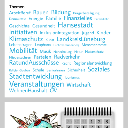
Themen
Bildung
Bauen
ArbeitBeruf
Bürgerbeteiligung
Finanzielles
Familie
Energie
Demokratie
Fußverkehr
Hansestadt
Geschichte
Gesundheit
Initiativen
Kinder
InklusionIntegration
Jugend
Klimaschutz
LandkreisLüneburg
Kunst
Lebensfragen
Leuphana
Menschenrechte
LüchowDannenberg
Mobilität
Musik
Naturschutz
Naherholung
Natur
Radverkehr
Parteien
Niedersachsen
RatundAusschüsse
Regionalentwicklung
Recht
Soziales
Schule
Sicherheit
SeniorInnen
ReligionGlauben
Stadtentwicklung
Tourismus
Veranstaltungen
Wirtschaft
WohnenHaushalt
ÖV