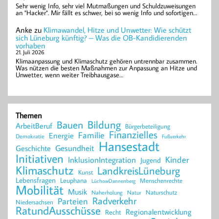
Sehr wenig Info, sehr viel Mutmaßungen und Schuldzuweisungen
an "Hacker". Mir fällt es schwer, bei so wenig Info und sofortigen…
Anke
zu
Klimawandel, Hitze und Unwetter: Wie schützt
sich Lüneburg künftig? – Was die OB-Kandidierenden
vorhaben
21. Juli 2026
Klimaanpassung und Klimaschutz gehören untrennbar zusammen.
Was nützen die besten Maßnahmen zur Anpassung an Hitze und
Unwetter, wenn weiter Treibhausgase…
Themen
Bildung
Bauen
ArbeitBeruf
Bürgerbeteiligung
Finanzielles
Familie
Energie
Demokratie
Fußverkehr
Hansestadt
Geschichte
Gesundheit
Initiativen
Kinder
InklusionIntegration
Jugend
Klimaschutz
LandkreisLüneburg
Kunst
Lebensfragen
Leuphana
Menschenrechte
LüchowDannenberg
Mobilität
Musik
Naturschutz
Naherholung
Natur
Radverkehr
Parteien
Niedersachsen
RatundAusschüsse
Regionalentwicklung
Recht