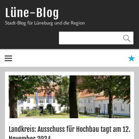
Zum
Inhalt
Lüne-Blog
springen
Stadt-Blog für Lüneburg und die Region
Landkreis: Ausschuss für Hochbau tagt am 12.
November 2024