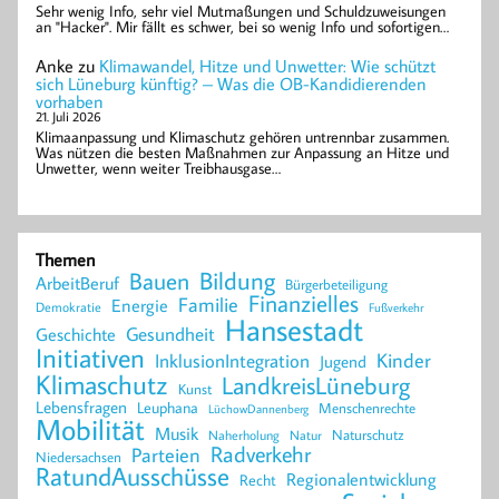
Sehr wenig Info, sehr viel Mutmaßungen und Schuldzuweisungen
an "Hacker". Mir fällt es schwer, bei so wenig Info und sofortigen…
Anke
zu
Klimawandel, Hitze und Unwetter: Wie schützt
sich Lüneburg künftig? – Was die OB-Kandidierenden
vorhaben
21. Juli 2026
Klimaanpassung und Klimaschutz gehören untrennbar zusammen.
Was nützen die besten Maßnahmen zur Anpassung an Hitze und
Unwetter, wenn weiter Treibhausgase…
Themen
Bildung
Bauen
ArbeitBeruf
Bürgerbeteiligung
Finanzielles
Familie
Energie
Demokratie
Fußverkehr
Hansestadt
Geschichte
Gesundheit
Initiativen
Kinder
InklusionIntegration
Jugend
Klimaschutz
LandkreisLüneburg
Kunst
Lebensfragen
Leuphana
Menschenrechte
LüchowDannenberg
Mobilität
Musik
Naturschutz
Naherholung
Natur
Radverkehr
Parteien
Niedersachsen
RatundAusschüsse
Regionalentwicklung
Recht