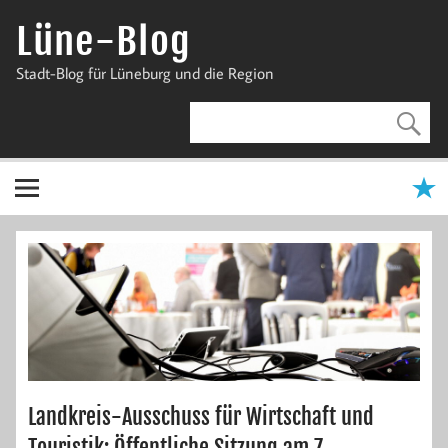
Zum
Inhalt
Lüne-Blog
springen
Stadt-Blog für Lüneburg und die Region
Landkreis-Ausschuss für Wirtschaft und
Touristik: Öffentliche Sitzung am 7.