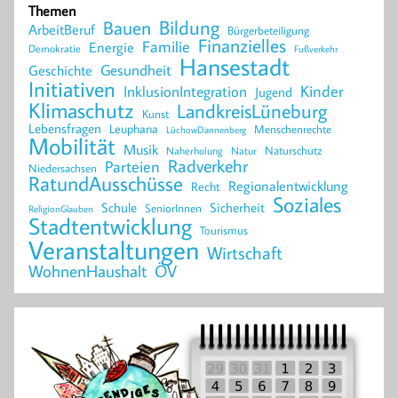
Themen
Bildung
Bauen
ArbeitBeruf
Bürgerbeteiligung
Finanzielles
Familie
Energie
Demokratie
Fußverkehr
Hansestadt
Geschichte
Gesundheit
Initiativen
Kinder
InklusionIntegration
Jugend
Klimaschutz
LandkreisLüneburg
Kunst
Lebensfragen
Leuphana
Menschenrechte
LüchowDannenberg
Mobilität
Musik
Naturschutz
Naherholung
Natur
Radverkehr
Parteien
Niedersachsen
RatundAusschüsse
Regionalentwicklung
Recht
Soziales
Schule
Sicherheit
SeniorInnen
ReligionGlauben
Stadtentwicklung
Tourismus
Veranstaltungen
Wirtschaft
WohnenHaushalt
ÖV