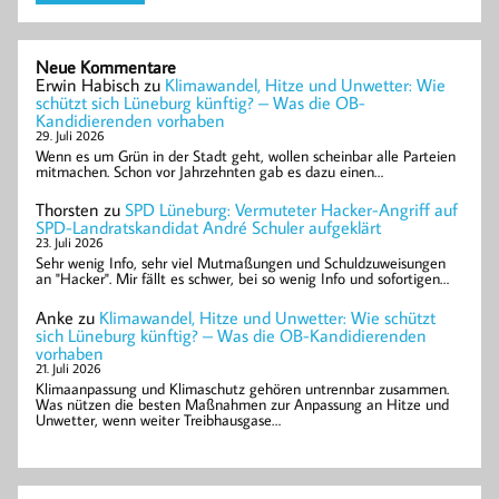
Neue Kommentare
Erwin Habisch
zu
Klimawandel, Hitze und Unwetter: Wie
schützt sich Lüneburg künftig? – Was die OB-
Kandidierenden vorhaben
29. Juli 2026
Wenn es um Grün in der Stadt geht, wollen scheinbar alle Parteien
mitmachen. Schon vor Jahrzehnten gab es dazu einen…
Thorsten
zu
SPD Lüneburg: Vermuteter Hacker-Angriff auf
SPD-Landratskandidat André Schuler aufgeklärt
23. Juli 2026
Sehr wenig Info, sehr viel Mutmaßungen und Schuldzuweisungen
an "Hacker". Mir fällt es schwer, bei so wenig Info und sofortigen…
Anke
zu
Klimawandel, Hitze und Unwetter: Wie schützt
sich Lüneburg künftig? – Was die OB-Kandidierenden
vorhaben
21. Juli 2026
Klimaanpassung und Klimaschutz gehören untrennbar zusammen.
Was nützen die besten Maßnahmen zur Anpassung an Hitze und
Unwetter, wenn weiter Treibhausgase…