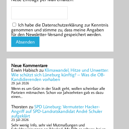
Ich habe die Datenschutzerklärung zur Kenntnis
genommen und stimme zu, dass meine Angaben
für den Newsletter-Versand gespeichert werden.
Neue Kommentare
Erwin Habisch
zu
Klimawandel, Hitze und Unwetter:
Wie schützt sich Lüneburg künftig? – Was die OB-
Kandidierenden vorhaben
29. Juli 2026
Wenn es um Grün in der Stadt geht, wollen scheinbar alle
Parteien mitmachen. Schon vor Jahrzehnten gab es dazu
einen…
Thorsten
zu
SPD Lüneburg: Vermuteter Hacker-
Angriff auf SPD-Landratskandidat André Schuler
aufgeklärt
23. Juli 2026
Sehr wenig Info, sehr viel Mutmaßungen und