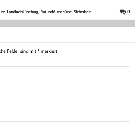
,
,
,
0
utz
LandkreisLüneburg
RatundAusschüsse
Sicherheit
iche Felder sind mit
*
markiert