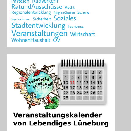
Radverkehr
Parteien
RatundAusschüsse
Recht
Regionalentwicklung
Schule
ReligionGlauben
Soziales
Sicherheit
SeniorInnen
Stadtentwicklung
Tourismus
Veranstaltungen
Wirtschaft
WohnenHaushalt
ÖV