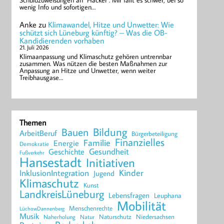
Schuldzuweisungen an "Hacker". Mir fällt es schwer, bei so
wenig Info und sofortigen…
Anke
zu
Klimawandel, Hitze und Unwetter: Wie
schützt sich Lüneburg künftig? – Was die OB-
Kandidierenden vorhaben
21. Juli 2026
Klimaanpassung und Klimaschutz gehören untrennbar
zusammen. Was nützen die besten Maßnahmen zur
Anpassung an Hitze und Unwetter, wenn weiter
Treibhausgase…
Themen
Bildung
Bauen
ArbeitBeruf
Bürgerbeteiligung
Finanzielles
Familie
Energie
Demokratie
Geschichte
Gesundheit
Fußverkehr
Hansestadt
Initiativen
Kinder
InklusionIntegration
Jugend
Klimaschutz
Kunst
LandkreisLüneburg
Lebensfragen
Leuphana
Mobilität
Menschenrechte
LüchowDannenberg
Musik
Naturschutz
Niedersachsen
Naherholung
Natur