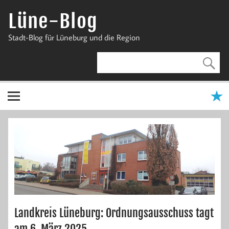
Zum
Inhalt
Lüne-Blog
springen
Stadt-Blog für Lüneburg und die Region
Landkreis Lüneburg: Ordnungsausschuss tagt
am 6. März 2025