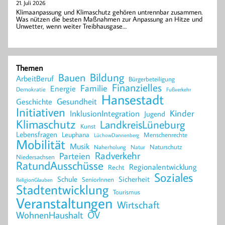
21. Juli 2026
Klimaanpassung und Klimaschutz gehören untrennbar zusammen.
Was nützen die besten Maßnahmen zur Anpassung an Hitze und
Unwetter, wenn weiter Treibhausgase…
Themen
Bildung
Bauen
ArbeitBeruf
Bürgerbeteiligung
Finanzielles
Familie
Energie
Demokratie
Fußverkehr
Hansestadt
Geschichte
Gesundheit
Initiativen
Kinder
InklusionIntegration
Jugend
Klimaschutz
LandkreisLüneburg
Kunst
Lebensfragen
Leuphana
Menschenrechte
LüchowDannenberg
Mobilität
Musik
Naturschutz
Naherholung
Natur
Radverkehr
Parteien
Niedersachsen
RatundAusschüsse
Regionalentwicklung
Recht
Soziales
Schule
Sicherheit
SeniorInnen
ReligionGlauben
Stadtentwicklung
Tourismus
Veranstaltungen
Wirtschaft
WohnenHaushalt
ÖV