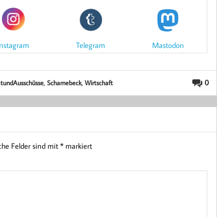
Mastodon
Instagram
Telegram
,
,
0
tundAusschüsse
Scharnebeck
Wirtschaft
iche Felder sind mit
*
markiert