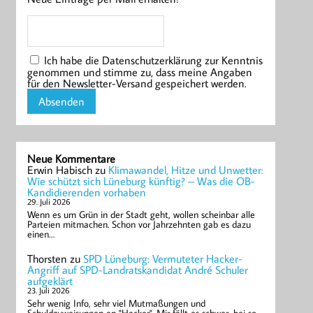
Ich habe die Datenschutzerklärung zur Kenntnis
genommen und stimme zu, dass meine Angaben
für den Newsletter-Versand gespeichert werden.
Neue Kommentare
Erwin Habisch
zu
Klimawandel, Hitze und Unwetter:
Wie schützt sich Lüneburg künftig? – Was die OB-
Kandidierenden vorhaben
29. Juli 2026
Wenn es um Grün in der Stadt geht, wollen scheinbar alle
Parteien mitmachen. Schon vor Jahrzehnten gab es dazu
einen…
Thorsten
zu
SPD Lüneburg: Vermuteter Hacker-
Angriff auf SPD-Landratskandidat André Schuler
aufgeklärt
23. Juli 2026
Sehr wenig Info, sehr viel Mutmaßungen und