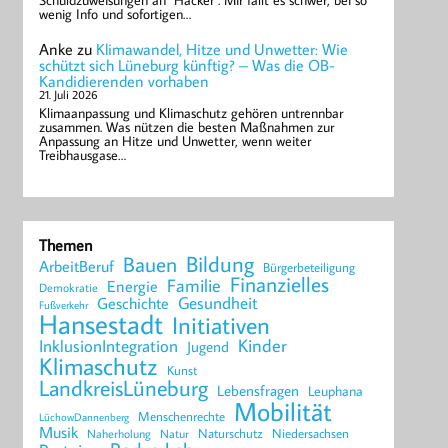
Schuldzuweisungen an "Hacker". Mir fällt es schwer, bei so
wenig Info und sofortigen…
Anke
zu
Klimawandel, Hitze und Unwetter: Wie
schützt sich Lüneburg künftig? – Was die OB-
Kandidierenden vorhaben
21. Juli 2026
Klimaanpassung und Klimaschutz gehören untrennbar
zusammen. Was nützen die besten Maßnahmen zur
Anpassung an Hitze und Unwetter, wenn weiter
Treibhausgase…
Themen
Bildung
Bauen
ArbeitBeruf
Bürgerbeteiligung
Finanzielles
Familie
Energie
Demokratie
Geschichte
Gesundheit
Fußverkehr
Hansestadt
Initiativen
Kinder
InklusionIntegration
Jugend
Klimaschutz
Kunst
LandkreisLüneburg
Lebensfragen
Leuphana
Mobilität
Menschenrechte
LüchowDannenberg
Musik
Naturschutz
Niedersachsen
Naherholung
Natur