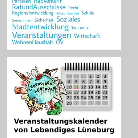
Radverkehr
Parteien
RatundAusschüsse
Recht
Regionalentwicklung
Schule
ReligionGlauben
Soziales
Sicherheit
SeniorInnen
Stadtentwicklung
Tourismus
Veranstaltungen
Wirtschaft
WohnenHaushalt
ÖV