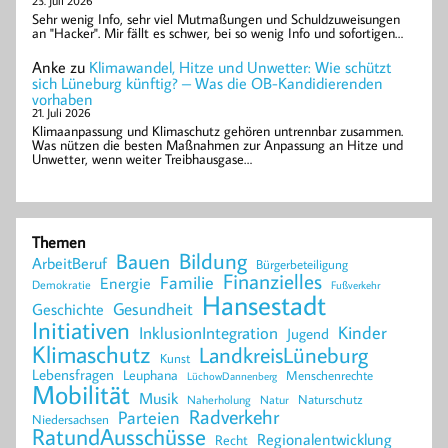
23. Juli 2026
Sehr wenig Info, sehr viel Mutmaßungen und Schuldzuweisungen
an "Hacker". Mir fällt es schwer, bei so wenig Info und sofortigen…
Anke
zu
Klimawandel, Hitze und Unwetter: Wie schützt
sich Lüneburg künftig? – Was die OB-Kandidierenden
vorhaben
21. Juli 2026
Klimaanpassung und Klimaschutz gehören untrennbar zusammen.
Was nützen die besten Maßnahmen zur Anpassung an Hitze und
Unwetter, wenn weiter Treibhausgase…
Themen
Bildung
Bauen
ArbeitBeruf
Bürgerbeteiligung
Finanzielles
Familie
Energie
Demokratie
Fußverkehr
Hansestadt
Geschichte
Gesundheit
Initiativen
Kinder
InklusionIntegration
Jugend
Klimaschutz
LandkreisLüneburg
Kunst
Lebensfragen
Leuphana
Menschenrechte
LüchowDannenberg
Mobilität
Musik
Naturschutz
Naherholung
Natur
Radverkehr
Parteien
Niedersachsen
RatundAusschüsse
Regionalentwicklung
Recht