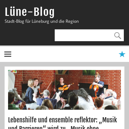
Zum
Inhalt
Lüne-Blog
springen
Stadt-Blog für Lüneburg und die Region
Lebenshilfe und ensemble reflektor: „Musik
und Barrieren“ wird zu „Musik ohne