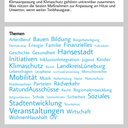
Klimaanpassung und Klimaschutz gehören untrennbar zusammen.
Was nützen die besten Maßnahmen zur Anpassung an Hitze und
Unwetter, wenn weiter Treibhausgase…
Themen
Bildung
Bauen
ArbeitBeruf
Bürgerbeteiligung
Finanzielles
Familie
Energie
Demokratie
Fußverkehr
Hansestadt
Geschichte
Gesundheit
Initiativen
Kinder
InklusionIntegration
Jugend
Klimaschutz
LandkreisLüneburg
Kunst
Lebensfragen
Leuphana
Menschenrechte
LüchowDannenberg
Mobilität
Musik
Naturschutz
Naherholung
Natur
Radverkehr
Parteien
Niedersachsen
RatundAusschüsse
Regionalentwicklung
Recht
Soziales
Schule
Sicherheit
SeniorInnen
ReligionGlauben
Stadtentwicklung
Tourismus
Veranstaltungen
Wirtschaft
WohnenHaushalt
ÖV