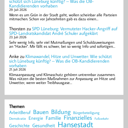
schützt sich Lüneburg künftig? – Was die OB-
Kandidierenden vorhaben
29. Juli 2026
Wenn es um Grün in der Stadt geht, wollen scheinbar alle Parteien
mitmachen. Schon vor Jahrzehnten gab es dazu einen…
Thorsten
zu
SPD Lüneburg: Vermuteter Hacker-Angriff auf
SPD-Landratskandidat André Schuler aufgeklärt
23. Juli 2026
Sehr wenig Info, sehr viel Mutmaßungen und Schuldzuweisungen
an "Hacker". Mir fällt es schwer, bei so wenig Info und sofortigen…
Anke
zu
Klimawandel, Hitze und Unwetter: Wie schützt
sich Lüneburg künftig? – Was die OB-Kandidierenden
vorhaben
21. Juli 2026
Klimaanpassung und Klimaschutz gehören untrennbar zusammen.
Was nützen die besten Maßnahmen zur Anpassung an Hitze und
Unwetter, wenn weiter Treibhausgase…
Themen
Bildung
Bauen
ArbeitBeruf
Bürgerbeteiligung
Finanzielles
Familie
Energie
Demokratie
Fußverkehr
Hansestadt
Geschichte
Gesundheit