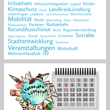
Initiativen
Kinder
InklusionIntegration
Jugend
Klimaschutz
LandkreisLüneburg
Kunst
Lebensfragen
Leuphana
Menschenrechte
LüchowDannenberg
Mobilität
Musik
Naturschutz
Naherholung
Natur
Radverkehr
Parteien
Niedersachsen
RatundAusschüsse
Regionalentwicklung
Recht
Soziales
Schule
Sicherheit
SeniorInnen
ReligionGlauben
Stadtentwicklung
Tourismus
Veranstaltungen
Wirtschaft
WohnenHaushalt
ÖV