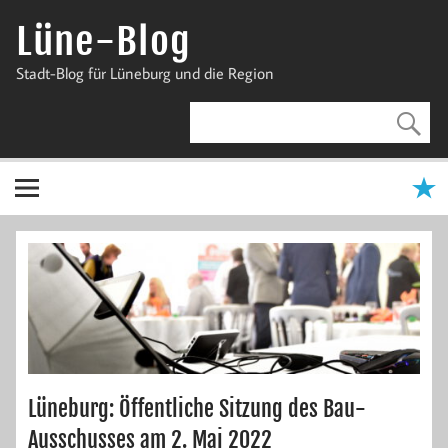
Zum
Inhalt
Lüne-Blog
springen
Stadt-Blog für Lüneburg und die Region
Lüneburg: Öffentliche Sitzung des Bau-
Ausschusses am 2. Mai 2022