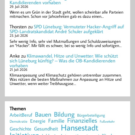
Kandidierenden vorhaben
29. Juli 2026
Wenn es um Grün in der Stadt geht, wollen scheinbar alle Parteien
mitmachen. Schon vor Jahrzehnten gab es dazu einen…
Thorsten
zu
SPD Lüneburg: Vermuteter Hacker-Angriff auf
SPD-Landratskandidat André Schuler aufgeklärt
23. Juli 2026
Sehr wenig Info, sehr viel Mutmaßungen und Schuldzuweisungen
an "Hacker". Mir fällt es schwer, bei so wenig Info und sofortigen…
Anke
zu
Klimawandel, Hitze und Unwetter: Wie schützt
sich Lüneburg künftig? – Was die OB-Kandidierenden
vorhaben
21. Juli 2026
Klimaanpassung und Klimaschutz gehören untrennbar zusammen.
Was nützen die besten Maßnahmen zur Anpassung an Hitze und
Unwetter, wenn weiter Treibhausgase…
Themen
Bildung
Bauen
ArbeitBeruf
Bürgerbeteiligung
Finanzielles
Familie
Energie
Demokratie
Fußverkehr
Hansestadt
Geschichte
Gesundheit
Initiativen