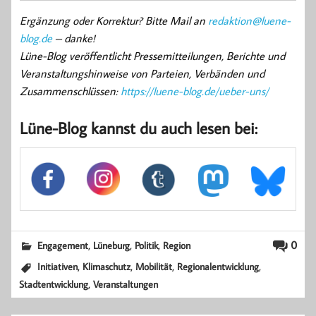
Ergänzung oder Korrektur? Bitte Mail an
redaktion@luene-
blog.de
– danke!
Lüne-Blog veröffentlicht Pressemitteilungen, Berichte und
Veranstaltungshinweise von Parteien, Verbänden und
Zusammenschlüssen:
https://luene-blog.de/ueber-uns/
Lüne-Blog kannst du auch lesen bei:
,
,
,
0
Engagement
Lüneburg
Politik
Region
,
,
,
,
Initiativen
Klimaschutz
Mobilität
Regionalentwicklung
,
Stadtentwicklung
Veranstaltungen