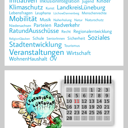
Kinder
InklusionIntegration
Jugend
Klimaschutz
LandkreisLüneburg
Kunst
Lebensfragen
Leuphana
Menschenrechte
LüchowDannenberg
Mobilität
Musik
Naturschutz
Naherholung
Natur
Radverkehr
Parteien
Niedersachsen
RatundAusschüsse
Regionalentwicklung
Recht
Soziales
Schule
Sicherheit
SeniorInnen
ReligionGlauben
Stadtentwicklung
Tourismus
Veranstaltungen
Wirtschaft
WohnenHaushalt
ÖV