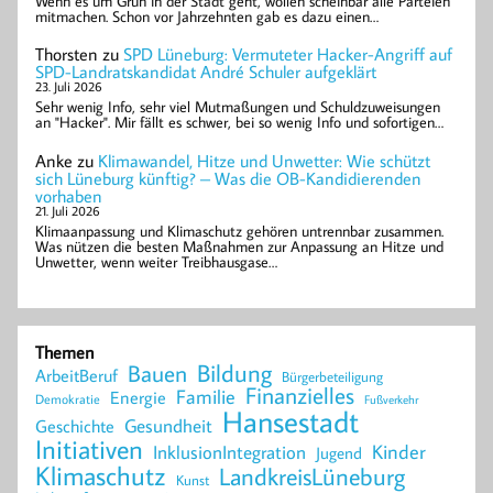
Wenn es um Grün in der Stadt geht, wollen scheinbar alle Parteien
mitmachen. Schon vor Jahrzehnten gab es dazu einen…
Thorsten
zu
SPD Lüneburg: Vermuteter Hacker-Angriff auf
SPD-Landratskandidat André Schuler aufgeklärt
23. Juli 2026
Sehr wenig Info, sehr viel Mutmaßungen und Schuldzuweisungen
an "Hacker". Mir fällt es schwer, bei so wenig Info und sofortigen…
Anke
zu
Klimawandel, Hitze und Unwetter: Wie schützt
sich Lüneburg künftig? – Was die OB-Kandidierenden
vorhaben
21. Juli 2026
Klimaanpassung und Klimaschutz gehören untrennbar zusammen.
Was nützen die besten Maßnahmen zur Anpassung an Hitze und
Unwetter, wenn weiter Treibhausgase…
Themen
Bildung
Bauen
ArbeitBeruf
Bürgerbeteiligung
Finanzielles
Familie
Energie
Demokratie
Fußverkehr
Hansestadt
Geschichte
Gesundheit
Initiativen
Kinder
InklusionIntegration
Jugend
Klimaschutz
LandkreisLüneburg
Kunst