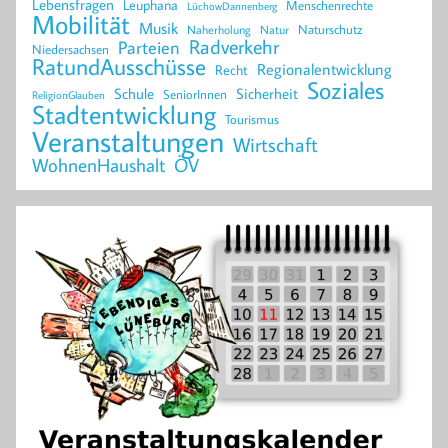
Lebensfragen
Leuphana
Menschenrechte
LüchowDannenberg
Mobilität
Musik
Naturschutz
Naherholung
Natur
Radverkehr
Parteien
Niedersachsen
RatundAusschüsse
Regionalentwicklung
Recht
Soziales
Schule
Sicherheit
SeniorInnen
ReligionGlauben
Stadtentwicklung
Tourismus
Veranstaltungen
Wirtschaft
WohnenHaushalt
ÖV