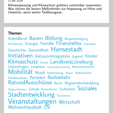
21. Juli 2026
Klimaanpassung und Klimaschutz gehören untrennbar zusammen.
Was nützen die besten Maßnahmen zur Anpassung an Hitze und
Unwetter, wenn weiter Treibhausgase…
Themen
Bildung
Bauen
ArbeitBeruf
Bürgerbeteiligung
Finanzielles
Familie
Energie
Demokratie
Fußverkehr
Hansestadt
Geschichte
Gesundheit
Initiativen
Kinder
InklusionIntegration
Jugend
Klimaschutz
LandkreisLüneburg
Kunst
Lebensfragen
Leuphana
Menschenrechte
LüchowDannenberg
Mobilität
Musik
Naturschutz
Naherholung
Natur
Radverkehr
Parteien
Niedersachsen
RatundAusschüsse
Regionalentwicklung
Recht
Soziales
Schule
Sicherheit
SeniorInnen
ReligionGlauben
Stadtentwicklung
Tourismus
Veranstaltungen
Wirtschaft
WohnenHaushalt
ÖV