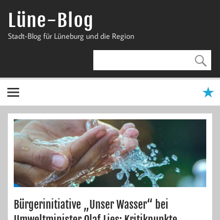
Zum
Inhalt
Lüne-Blog
springen
Stadt-Blog für Lüneburg und die Region
Bürgerinitiative „Unser Wasser“ bei
Umweltminister Olaf Lies: Kritikpunkte