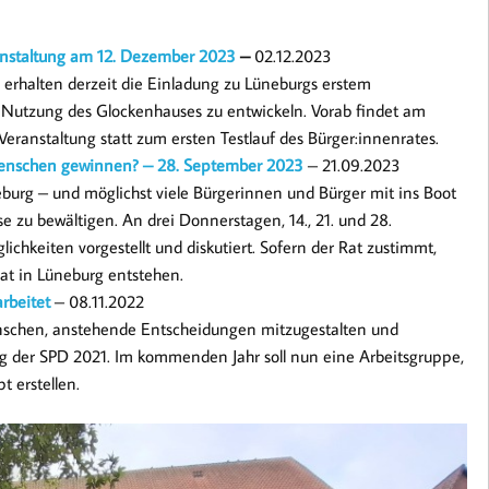
anstaltung am 12. Dezember 2023
–
02.12.2023
erhalten derzeit die Einladung zu Lüneburgs erstem
e Nutzung des Glockenhauses zu entwickeln. Vorab findet am
eranstaltung statt zum ersten Testlauf des Bürger:innenrates.
 Menschen gewinnen? – 28. September 2023
– 21.09.2023
eburg – und möglichst viele Bürgerinnen und Bürger mit ins Boot
e zu bewältigen. An drei Donnerstagen, 14., 21. und 28.
hkeiten vorgestellt und diskutiert. Sofern der Rat zustimmt,
at in Lüneburg entstehen.
rbeitet
– 08.11.2022
nschen, anstehende Entscheidungen mitzugestalten und
g der SPD 2021. Im kommenden Jahr soll nun eine Arbeitsgruppe,
t erstellen.