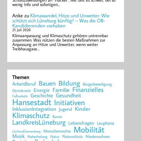
Schuldzuweisungen an "Hacker". Mir fällt es schwer, bei so
wenig Info und sofortigen…
Anke
zu
Klimawandel, Hitze und Unwetter: Wie
schützt sich Lüneburg künftig? – Was die OB-
Kandidierenden vorhaben
21. Juli 2026
Klimaanpassung und Klimaschutz gehören untrennbar
zusammen. Was nützen die besten Maßnahmen zur
Anpassung an Hitze und Unwetter, wenn weiter
Treibhausgase…
Themen
Bildung
Bauen
ArbeitBeruf
Bürgerbeteiligung
Finanzielles
Familie
Energie
Demokratie
Geschichte
Gesundheit
Fußverkehr
Hansestadt
Initiativen
Kinder
InklusionIntegration
Jugend
Klimaschutz
Kunst
LandkreisLüneburg
Lebensfragen
Leuphana
Mobilität
Menschenrechte
LüchowDannenberg
Musik
Naturschutz
Niedersachsen
Naherholung
Natur