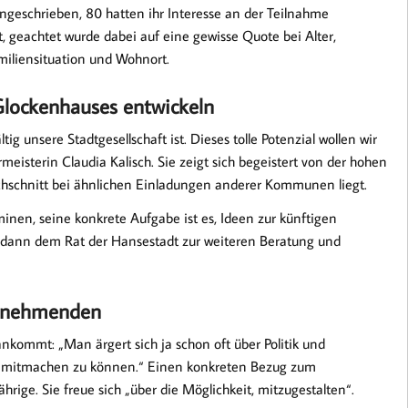
geschrieben, 80 hatten ihr Interesse an der Teilnahme
, geachtet wurde dabei auf eine gewisse Quote bei Alter,
miliensituation und Wohnort.
Glockenhauses entwickeln
tig unsere Stadtgesellschaft ist. Dieses tolle Potenzial wollen wir
eisterin Claudia Kalisch. Sie zeigt sich begeistert von der hohen
rchschnitt bei ähnlichen Einladungen anderer Kommunen liegt.
minen, seine konkrete Aufgabe ist es, Ideen zur künftigen
 dann dem Rat der Hansestadt zur weiteren Beratung und
ilnehmenden
nkommt: „Man ärgert sich ja schon oft über Politik und
ier mitmachen zu können.“ Einen konkreten Bezug zum
hrige. Sie freue sich „über die Möglichkeit, mitzugestalten“.