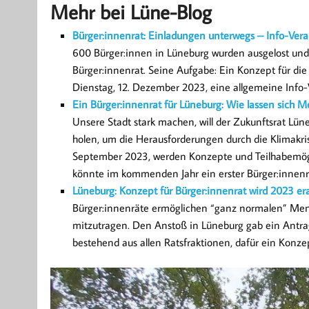
Mehr bei Lüne-Blog
Bürger:innenrat: Einladungen unterwegs – Info-Ver
600 Bürger:innen in Lüneburg wurden ausgelost und 
Bürger:innenrat. Seine Aufgabe: Ein Konzept für di
Dienstag, 12. Dezember 2023, eine allgemeine Info-V
Ein Bürger:innenrat für Lüneburg: Wie lassen sich
Unsere Stadt stark machen, will der Zukunftsrat Lün
holen, um die Herausforderungen durch die Klimakris
September 2023, werden Konzepte und Teilhabemöglic
könnte im kommenden Jahr ein erster Bürger:innenr
Lüneburg: Konzept für Bürger:innenrat wird 2023 era
Bürger:innenräte ermöglichen “ganz normalen” Me
mitzutragen. Den Anstoß in Lüneburg gab ein Antra
bestehend aus allen Ratsfraktionen, dafür ein Konzep