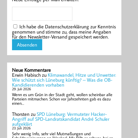
Ich habe die Datenschutzerklärung zur Kenntnis
genommen und stimme zu, dass meine Angaben
für den Newsletter-Versand gespeichert werden.
Neue Kommentare
Erwin Habisch
zu
Klimawandel, Hitze und Unwetter:
Wie schützt sich Lüneburg künftig? – Was die OB-
Kandidierenden vorhaben
29. Juli 2026
Wenn es um Grün in der Stadt geht, wollen scheinbar alle
Parteien mitmachen. Schon vor Jahrzehnten gab es dazu
einen…
Thorsten
zu
SPD Lüneburg: Vermuteter Hacker-
Angriff auf SPD-Landratskandidat André Schuler
aufgeklärt
23. Juli 2026
Sehr wenig Info, sehr viel Mutmaßungen und