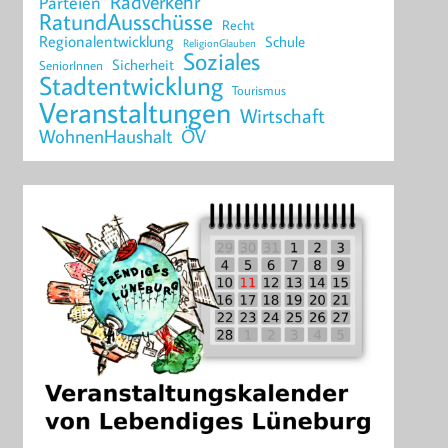
Radverkehr
Parteien
RatundAusschüsse
Recht
Regionalentwicklung
Schule
ReligionGlauben
Soziales
Sicherheit
SeniorInnen
Stadtentwicklung
Tourismus
Veranstaltungen
Wirtschaft
WohnenHaushalt
ÖV