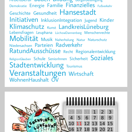
Finanzielles
Familie
Energie
Demokratie
Fußverkehr
Hansestadt
Geschichte
Gesundheit
Initiativen
Kinder
InklusionIntegration
Jugend
Klimaschutz
LandkreisLüneburg
Kunst
Lebensfragen
Leuphana
Menschenrechte
LüchowDannenberg
Mobilität
Musik
Naturschutz
Naherholung
Natur
Radverkehr
Parteien
Niedersachsen
RatundAusschüsse
Regionalentwicklung
Recht
Soziales
Schule
Sicherheit
SeniorInnen
ReligionGlauben
Stadtentwicklung
Tourismus
Veranstaltungen
Wirtschaft
WohnenHaushalt
ÖV