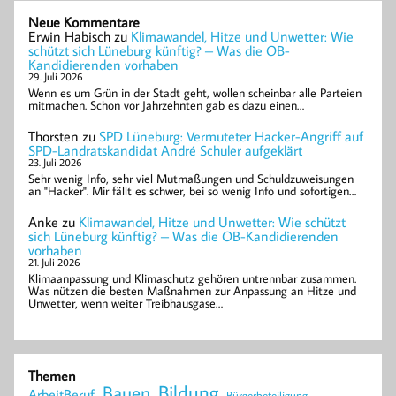
Neue Kommentare
Erwin Habisch
zu
Klimawandel, Hitze und Unwetter: Wie
schützt sich Lüneburg künftig? – Was die OB-
Kandidierenden vorhaben
29. Juli 2026
Wenn es um Grün in der Stadt geht, wollen scheinbar alle Parteien
mitmachen. Schon vor Jahrzehnten gab es dazu einen…
Thorsten
zu
SPD Lüneburg: Vermuteter Hacker-Angriff auf
SPD-Landratskandidat André Schuler aufgeklärt
23. Juli 2026
Sehr wenig Info, sehr viel Mutmaßungen und Schuldzuweisungen
an "Hacker". Mir fällt es schwer, bei so wenig Info und sofortigen…
Anke
zu
Klimawandel, Hitze und Unwetter: Wie schützt
sich Lüneburg künftig? – Was die OB-Kandidierenden
vorhaben
21. Juli 2026
Klimaanpassung und Klimaschutz gehören untrennbar zusammen.
Was nützen die besten Maßnahmen zur Anpassung an Hitze und
Unwetter, wenn weiter Treibhausgase…
Themen
Bildung
Bauen
ArbeitBeruf
Bürgerbeteiligung