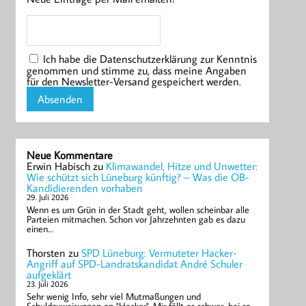
Ich habe die Datenschutzerklärung zur Kenntnis
genommen und stimme zu, dass meine Angaben
für den Newsletter-Versand gespeichert werden.
Neue Kommentare
Erwin Habisch
zu
Klimawandel, Hitze und Unwetter:
Wie schützt sich Lüneburg künftig? – Was die OB-
Kandidierenden vorhaben
29. Juli 2026
Wenn es um Grün in der Stadt geht, wollen scheinbar alle
Parteien mitmachen. Schon vor Jahrzehnten gab es dazu
einen…
Thorsten
zu
SPD Lüneburg: Vermuteter Hacker-
Angriff auf SPD-Landratskandidat André Schuler
aufgeklärt
23. Juli 2026
Sehr wenig Info, sehr viel Mutmaßungen und