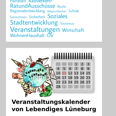
Radverkehr
Parteien
RatundAusschüsse
Recht
Regionalentwicklung
Schule
ReligionGlauben
Soziales
Sicherheit
SeniorInnen
Stadtentwicklung
Tourismus
Veranstaltungen
Wirtschaft
WohnenHaushalt
ÖV