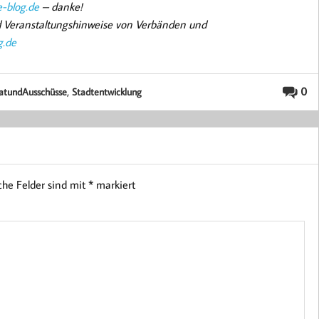
-blog.de
– danke!
nd Veranstaltungshinweise von Verbänden und
g.de
,
0
atundAusschüsse
Stadtentwicklung
iche Felder sind mit
*
markiert