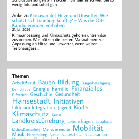
Schuldzuweisungen an "Hacker". Mir fällt es schwer, bei so
wenig Info und sofortigen…
Anke
zu
Klimawandel, Hitze und Unwetter: Wie
schützt sich Lüneburg künftig? – Was die OB-
Kandidierenden vorhaben
21. Juli 2026
Klimaanpassung und Klimaschutz gehören untrennbar
zusammen. Was nützen die besten Maßnahmen zur
Anpassung an Hitze und Unwetter, wenn weiter
Treibhausgase…
Themen
Bildung
Bauen
ArbeitBeruf
Bürgerbeteiligung
Finanzielles
Familie
Energie
Demokratie
Geschichte
Gesundheit
Fußverkehr
Hansestadt
Initiativen
Kinder
InklusionIntegration
Jugend
Klimaschutz
Kunst
LandkreisLüneburg
Lebensfragen
Leuphana
Mobilität
Menschenrechte
LüchowDannenberg
Musik
Naturschutz
Niedersachsen
Naherholung
Natur