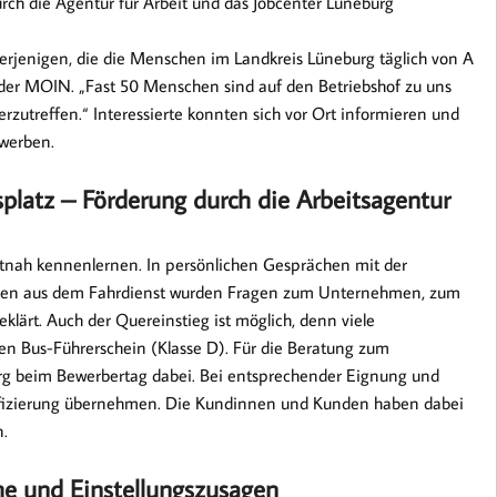
rch die Agentur für Arbeit und das Jobcenter Lüneburg
derjenigen, die die Menschen im Landkreis Lüneburg täglich von A
r der MOIN. „Fast 50 Menschen sind auf den Betriebshof zu uns
rzutreffen.“ Interessierte konnten sich vor Ort informieren und
werben.
splatz – Förderung durch die Arbeitsagentur
tnah kennenlernen. In persönlichen Gesprächen mit der
legen aus dem Fahrdienst wurden Fragen zum Unternehmen, zum
klärt. Auch der Quereinstieg ist möglich, denn viele
n Bus-Führerschein (Klasse D). Für die Beratung zum
urg beim Bewerbertag dabei. Bei entsprechender Eignung und
alifizierung übernehmen. Die Kundinnen und Kunden haben dabei
n.
he und Einstellungszusagen