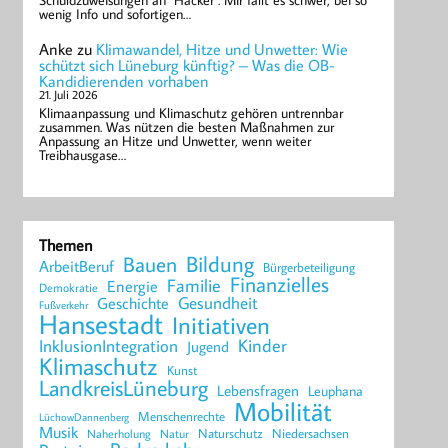
Schuldzuweisungen an "Hacker". Mir fällt es schwer, bei so
wenig Info und sofortigen…
Anke
zu
Klimawandel, Hitze und Unwetter: Wie
schützt sich Lüneburg künftig? – Was die OB-
Kandidierenden vorhaben
21. Juli 2026
Klimaanpassung und Klimaschutz gehören untrennbar
zusammen. Was nützen die besten Maßnahmen zur
Anpassung an Hitze und Unwetter, wenn weiter
Treibhausgase…
Themen
Bildung
Bauen
ArbeitBeruf
Bürgerbeteiligung
Finanzielles
Familie
Energie
Demokratie
Geschichte
Gesundheit
Fußverkehr
Hansestadt
Initiativen
Kinder
InklusionIntegration
Jugend
Klimaschutz
Kunst
LandkreisLüneburg
Lebensfragen
Leuphana
Mobilität
Menschenrechte
LüchowDannenberg
Musik
Naturschutz
Niedersachsen
Naherholung
Natur