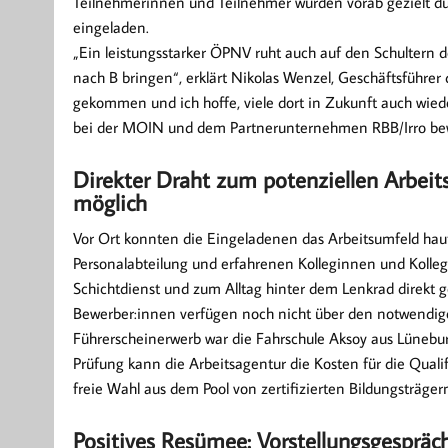
Teilnehmerinnen und Teilnehmer wurden vorab gezielt du
eingeladen.
„Ein leistungsstarker ÖPNV ruht auch auf den Schultern 
nach B bringen“, erklärt Nikolas Wenzel, Geschäftsführe
gekommen und ich hoffe, viele dort in Zukunft auch wiede
bei der MOIN und dem Partnerunternehmen RBB/Irro be
Direkter Draht zum potenziellen Arbeit
möglich
Vor Ort konnten die Eingeladenen das Arbeitsumfeld hau
Personalabteilung und erfahrenen Kolleginnen und Kol
Schichtdienst und zum Alltag hinter dem Lenkrad direkt ge
Bewerber:innen verfügen noch nicht über den notwendige
Führerscheinerwerb war die Fahrschule Aksoy aus Lüneb
Prüfung kann die Arbeitsagentur die Kosten für die Qu
freie Wahl aus dem Pool von zertifizierten Bildungsträger
Positives Resümee: Vorstellungsgespräc