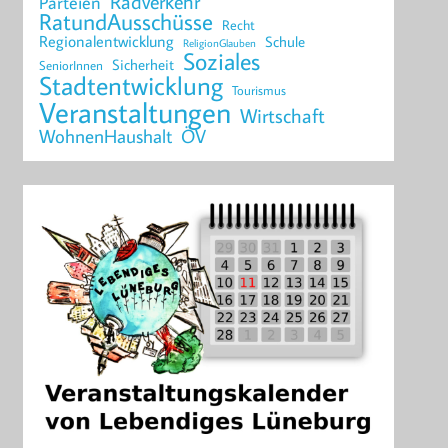
Radverkehr
Parteien
RatundAusschüsse
Recht
Regionalentwicklung
Schule
ReligionGlauben
Soziales
Sicherheit
SeniorInnen
Stadtentwicklung
Tourismus
Veranstaltungen
Wirtschaft
WohnenHaushalt
ÖV