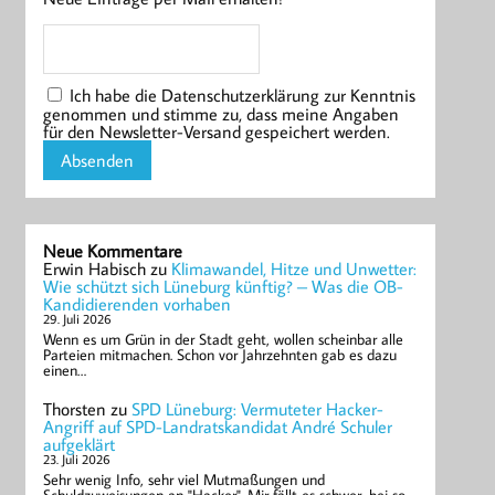
Ich habe die Datenschutzerklärung zur Kenntnis
genommen und stimme zu, dass meine Angaben
für den Newsletter-Versand gespeichert werden.
Neue Kommentare
Erwin Habisch
zu
Klimawandel, Hitze und Unwetter:
Wie schützt sich Lüneburg künftig? – Was die OB-
Kandidierenden vorhaben
29. Juli 2026
Wenn es um Grün in der Stadt geht, wollen scheinbar alle
Parteien mitmachen. Schon vor Jahrzehnten gab es dazu
einen…
Thorsten
zu
SPD Lüneburg: Vermuteter Hacker-
Angriff auf SPD-Landratskandidat André Schuler
aufgeklärt
23. Juli 2026
Sehr wenig Info, sehr viel Mutmaßungen und