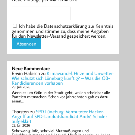
Ich habe die Datenschutzerklärung zur Kenntnis
genommen und stimme zu, dass meine Angaben
für den Newsletter-Versand gespeichert werden.
Neue Kommentare
Erwin Habisch
zu
Klimawandel, Hitze und Unwetter:
Wie schützt sich Lüneburg künftig? – Was die OB-
Kandidierenden vorhaben
29. Juli 2026
Wenn es um Grün in der Stadt geht, wollen scheinbar alle
Parteien mitmachen. Schon vor Jahrzehnten gab es dazu
einen…
Thorsten
zu
SPD Lüneburg: Vermuteter Hacker-
Angriff auf SPD-Landratskandidat André Schuler
aufgeklärt
23. Juli 2026
Sehr wenig Info, sehr viel Mutmaßungen und