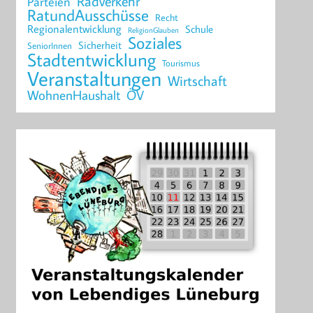
Radverkehr
Parteien
RatundAusschüsse
Recht
Regionalentwicklung
Schule
ReligionGlauben
Soziales
Sicherheit
SeniorInnen
Stadtentwicklung
Tourismus
Veranstaltungen
Wirtschaft
WohnenHaushalt
ÖV