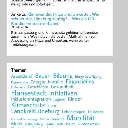
Schuldzuweisungen an "Hacker". Mir fällt es schwer, bei so
wenig Info und sofortigen…
Anke
zu
Klimawandel, Hitze und Unwetter: Wie
schützt sich Lüneburg künftig? – Was die OB-
Kandidierenden vorhaben
21. Juli 2026
Klimaanpassung und Klimaschutz gehören untrennbar
zusammen. Was nützen die besten Maßnahmen zur
Anpassung an Hitze und Unwetter, wenn weiter
Treibhausgase…
Themen
Bildung
Bauen
ArbeitBeruf
Bürgerbeteiligung
Finanzielles
Familie
Energie
Demokratie
Geschichte
Gesundheit
Fußverkehr
Hansestadt
Initiativen
Kinder
InklusionIntegration
Jugend
Klimaschutz
Kunst
LandkreisLüneburg
Lebensfragen
Leuphana
Mobilität
Menschenrechte
LüchowDannenberg
Musik
Naturschutz
Niedersachsen
Naherholung
Natur