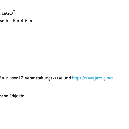
®
us LEGO
rb – Eintritt: frei
uf nur über LZ Veranstaltungskasse und
https://www.jazzig.net
ische Objekte
er