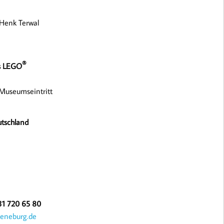
 Henk Terwal
®
us LEGO
. Museumseintritt
utschland
131 720 65 80
eneburg.de