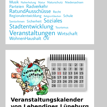
Musik
Naturschutz
Niedersachsen
Naherholung
Natur
Radverkehr
Parteien
RatundAusschüsse
Recht
Regionalentwicklung
Schule
ReligionGlauben
Soziales
Sicherheit
SeniorInnen
Stadtentwicklung
Tourismus
Veranstaltungen
Wirtschaft
WohnenHaushalt
ÖV