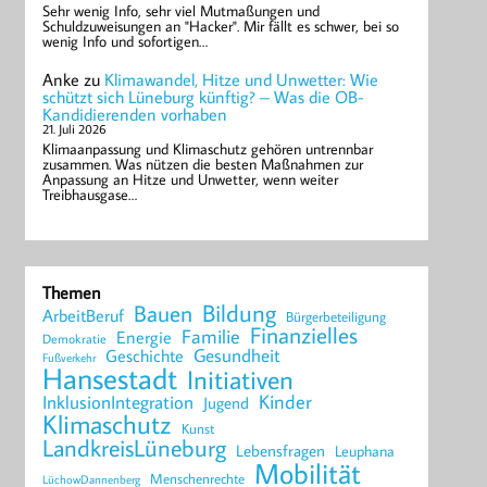
Sehr wenig Info, sehr viel Mutmaßungen und
Schuldzuweisungen an "Hacker". Mir fällt es schwer, bei so
wenig Info und sofortigen…
Anke
zu
Klimawandel, Hitze und Unwetter: Wie
schützt sich Lüneburg künftig? – Was die OB-
Kandidierenden vorhaben
21. Juli 2026
Klimaanpassung und Klimaschutz gehören untrennbar
zusammen. Was nützen die besten Maßnahmen zur
Anpassung an Hitze und Unwetter, wenn weiter
Treibhausgase…
Themen
Bildung
Bauen
ArbeitBeruf
Bürgerbeteiligung
Finanzielles
Familie
Energie
Demokratie
Geschichte
Gesundheit
Fußverkehr
Hansestadt
Initiativen
Kinder
InklusionIntegration
Jugend
Klimaschutz
Kunst
LandkreisLüneburg
Lebensfragen
Leuphana
Mobilität
Menschenrechte
LüchowDannenberg