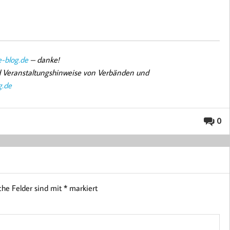
-blog.de
– danke!
nd Veranstaltungshinweise von Verbänden und
g.de
0
iche Felder sind mit
*
markiert