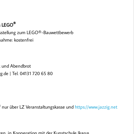
®
us LEGO
usstellung zum LEGO®-Bauwettbewerb
nahme: kostenfrei
nk und Abendbrot
de | Tel. 04131 720 65 80
uf nur über LZ Veranstaltungskasse und
https://www.jazzig.net
ren, in Kooperation mit der Kunstschule Ikarus