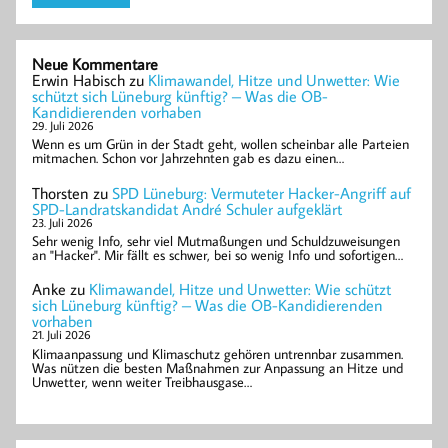
Neue Kommentare
Erwin Habisch
zu
Klimawandel, Hitze und Unwetter: Wie
schützt sich Lüneburg künftig? – Was die OB-
Kandidierenden vorhaben
29. Juli 2026
Wenn es um Grün in der Stadt geht, wollen scheinbar alle Parteien
mitmachen. Schon vor Jahrzehnten gab es dazu einen…
Thorsten
zu
SPD Lüneburg: Vermuteter Hacker-Angriff auf
SPD-Landratskandidat André Schuler aufgeklärt
23. Juli 2026
Sehr wenig Info, sehr viel Mutmaßungen und Schuldzuweisungen
an "Hacker". Mir fällt es schwer, bei so wenig Info und sofortigen…
Anke
zu
Klimawandel, Hitze und Unwetter: Wie schützt
sich Lüneburg künftig? – Was die OB-Kandidierenden
vorhaben
21. Juli 2026
Klimaanpassung und Klimaschutz gehören untrennbar zusammen.
Was nützen die besten Maßnahmen zur Anpassung an Hitze und
Unwetter, wenn weiter Treibhausgase…