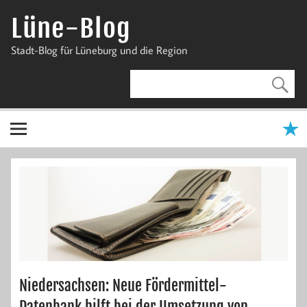
Zum
Inhalt
Lüne-Blog
springen
Stadt-Blog für Lüneburg und die Region
Niedersachsen: Neue Fördermittel-
Datenbank hilft bei der Umsetzung von