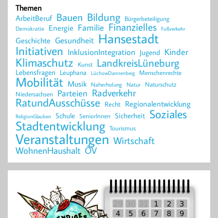
Themen
Bildung
Bauen
ArbeitBeruf
Bürgerbeteiligung
Finanzielles
Familie
Energie
Demokratie
Fußverkehr
Hansestadt
Geschichte
Gesundheit
Initiativen
Kinder
InklusionIntegration
Jugend
Klimaschutz
LandkreisLüneburg
Kunst
Lebensfragen
Leuphana
Menschenrechte
LüchowDannenberg
Mobilität
Musik
Naturschutz
Naherholung
Natur
Radverkehr
Parteien
Niedersachsen
RatundAusschüsse
Regionalentwicklung
Recht
Soziales
Schule
Sicherheit
SeniorInnen
ReligionGlauben
Stadtentwicklung
Tourismus
Veranstaltungen
Wirtschaft
WohnenHaushalt
ÖV