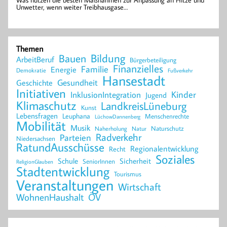
Unwetter, wenn weiter Treibhausgase…
Themen
Bildung
Bauen
ArbeitBeruf
Bürgerbeteiligung
Finanzielles
Familie
Energie
Demokratie
Fußverkehr
Hansestadt
Geschichte
Gesundheit
Initiativen
Kinder
InklusionIntegration
Jugend
Klimaschutz
LandkreisLüneburg
Kunst
Lebensfragen
Leuphana
Menschenrechte
LüchowDannenberg
Mobilität
Musik
Naturschutz
Naherholung
Natur
Radverkehr
Parteien
Niedersachsen
RatundAusschüsse
Regionalentwicklung
Recht
Soziales
Schule
Sicherheit
SeniorInnen
ReligionGlauben
Stadtentwicklung
Tourismus
Veranstaltungen
Wirtschaft
WohnenHaushalt
ÖV