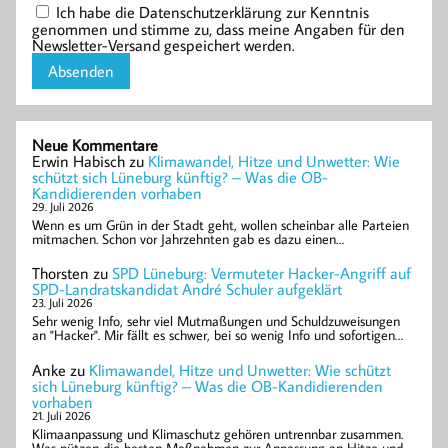
Ich habe die Datenschutzerklärung zur Kenntnis
genommen und stimme zu, dass meine Angaben für den
Newsletter-Versand gespeichert werden.
Neue Kommentare
Erwin Habisch
zu
Klimawandel, Hitze und Unwetter: Wie
schützt sich Lüneburg künftig? – Was die OB-
Kandidierenden vorhaben
29. Juli 2026
Wenn es um Grün in der Stadt geht, wollen scheinbar alle Parteien
mitmachen. Schon vor Jahrzehnten gab es dazu einen…
Thorsten
zu
SPD Lüneburg: Vermuteter Hacker-Angriff auf
SPD-Landratskandidat André Schuler aufgeklärt
23. Juli 2026
Sehr wenig Info, sehr viel Mutmaßungen und Schuldzuweisungen
an "Hacker". Mir fällt es schwer, bei so wenig Info und sofortigen…
Anke
zu
Klimawandel, Hitze und Unwetter: Wie schützt
sich Lüneburg künftig? – Was die OB-Kandidierenden
vorhaben
21. Juli 2026
Klimaanpassung und Klimaschutz gehören untrennbar zusammen.
Was nützen die besten Maßnahmen zur Anpassung an Hitze und