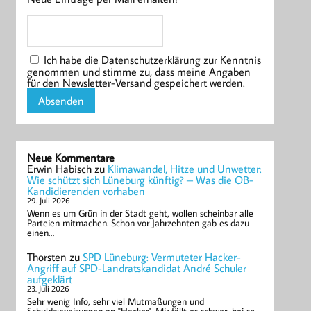
Ich habe die Datenschutzerklärung zur Kenntnis
genommen und stimme zu, dass meine Angaben
für den Newsletter-Versand gespeichert werden.
Neue Kommentare
Erwin Habisch
zu
Klimawandel, Hitze und Unwetter:
Wie schützt sich Lüneburg künftig? – Was die OB-
Kandidierenden vorhaben
29. Juli 2026
Wenn es um Grün in der Stadt geht, wollen scheinbar alle
Parteien mitmachen. Schon vor Jahrzehnten gab es dazu
einen…
Thorsten
zu
SPD Lüneburg: Vermuteter Hacker-
Angriff auf SPD-Landratskandidat André Schuler
aufgeklärt
23. Juli 2026
Sehr wenig Info, sehr viel Mutmaßungen und