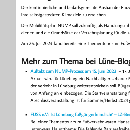
Der kontinuierliche und bedarfsgerechte Ausbau der Radver
ihre selbstgesteckten Klimaziele zu erreichen.
Der Mobilitätsplan NUMP soll zukünftig als Handlungsrah
dienen und die Grundsätze der Verkehrsplanung für die 
Am 26. Juli 2023 fand bereits eine Thementour zum Fußve
Mehr zum Thema bei Lüne-Blo
Auftakt zum NUMP-Prozess am 15. Juni 2023
– 17.0
Aktuell wird für Lüneburg ein Nachhaltiger Urbaner M
der Verkehr in Lüneburg weiterentwickeln soll. Bürge
von Anfang an einbezogen. Die Startveranstaltung f
Abschlussveranstaltung ist für Sommer/Herbst 2024 
FUSS e.V.: Ist Lüneburg fußgängerfeindlich? – LZ-B
Bei einer Thementour zum Fußverkehr waren Hansest
unterwegs. Hauptthema: Die fehlende Barrierefreiheit.