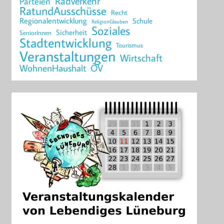
Radverkehr
Parteien
RatundAusschüsse
Recht
Regionalentwicklung
Schule
ReligionGlauben
Soziales
Sicherheit
SeniorInnen
Stadtentwicklung
Tourismus
Veranstaltungen
Wirtschaft
WohnenHaushalt
ÖV