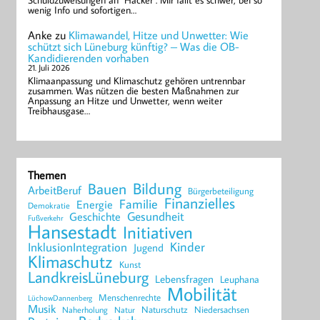
Schuldzuweisungen an "Hacker". Mir fällt es schwer, bei so
wenig Info und sofortigen…
Anke
zu
Klimawandel, Hitze und Unwetter: Wie
schützt sich Lüneburg künftig? – Was die OB-
Kandidierenden vorhaben
21. Juli 2026
Klimaanpassung und Klimaschutz gehören untrennbar
zusammen. Was nützen die besten Maßnahmen zur
Anpassung an Hitze und Unwetter, wenn weiter
Treibhausgase…
Themen
Bildung
Bauen
ArbeitBeruf
Bürgerbeteiligung
Finanzielles
Familie
Energie
Demokratie
Geschichte
Gesundheit
Fußverkehr
Hansestadt
Initiativen
Kinder
InklusionIntegration
Jugend
Klimaschutz
Kunst
LandkreisLüneburg
Lebensfragen
Leuphana
Mobilität
Menschenrechte
LüchowDannenberg
Musik
Naturschutz
Niedersachsen
Naherholung
Natur