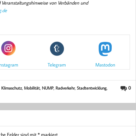
nd Veranstaltungshinweise von Verbänden und
g.de
Mastodon
Instagram
Telegram
,
,
,
,
,
,
0
Klimaschutz
Mobilität
NUMP
Radverkehr
Stadtentwicklung
iche Felder sind mit
*
markiert