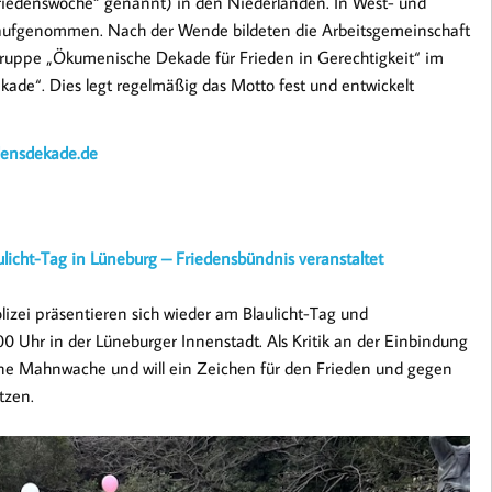
riedenswoche“ genannt) in den Niederlanden. In West- und
0 aufgenommen. Nach der Wende bildeten die Arbeitsgemeinschaft
rgruppe „Ökumenische Dekade für Frieden in Gerechtigkeit“ im
de“. Dies legt regelmäßig das Motto fest und entwickelt
edensdekade.de
icht-Tag in Lüneburg – Friedensbündnis veranstaltet
izei präsentieren sich wieder am Blaulicht-Tag und
0 Uhr in der Lüneburger Innenstadt. Als Kritik an der Einbindung
ine Mahnwache und will ein Zeichen für den Frieden und gegen
tzen.