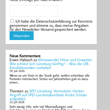
Ich habe die Datenschutzerklärung zur Kenntnis
genommen und stimme zu, dass meine Angaben
für den Newsletter-Versand gespeichert werden.
Neue Kommentare
Erwin Habisch
zu
Klimawandel, Hitze und Unwetter:
Wie schützt sich Lüneburg künftig? – Was die OB-
Kandidierenden vorhaben
29. Juli 2026
Wenn es um Grün in der Stadt geht, wollen scheinbar alle
Parteien mitmachen. Schon vor Jahrzehnten gab es dazu
einen…
Thorsten
zu
SPD Lüneburg: Vermuteter Hacker-
Angriff auf SPD-Landratskandidat André Schuler
aufgeklärt
23. Juli 2026
Sehr wenig Info, sehr viel Mutmaßungen und