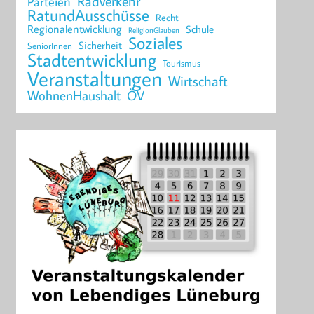
Radverkehr
Parteien
RatundAusschüsse
Recht
Regionalentwicklung
Schule
ReligionGlauben
Soziales
Sicherheit
SeniorInnen
Stadtentwicklung
Tourismus
Veranstaltungen
Wirtschaft
WohnenHaushalt
ÖV