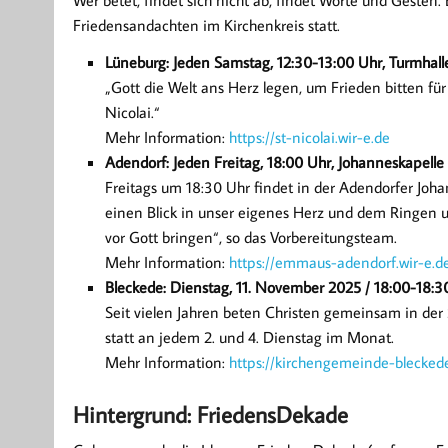
Wer betet, findet sich nicht ab, findet Worte und Gesten
Friedensandachten im Kirchenkreis statt.
Lüneburg: Jeden Samstag, 12:30-13:00 Uhr, Turmhalle
„Gott die Welt ans Herz legen, um Frieden bitten f
Nicolai.“
Mehr Information:
https://st-nicolai.wir-e.de
Adendorf: Jeden Freitag, 18:00 Uhr, Johanneskapelle
Freitags um 18:30 Uhr findet in der Adendorfer Joh
einen Blick in unser eigenes Herz und dem Ringen u
vor Gott bringen“, so das Vorbereitungsteam.
Mehr Information:
https://emmaus-adendorf.wir-e.d
Bleckede: Dienstag, 11. November 2025 / 18:00-18:30
Seit vielen Jahren beten Christen gemeinsam in der
statt an jedem 2. und 4. Dienstag im Monat.
Mehr Information:
https://kirchengemeinde-bleckede
Hintergrund: FriedensDekade