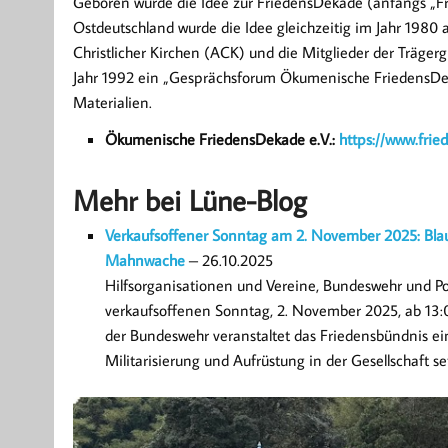
Geboren wurde die Idee zur FriedensDekade (anfangs „F
Ostdeutschland wurde die Idee gleichzeitig im Jahr 198
Christlicher Kirchen (ACK) und die Mitglieder der Träge
Jahr 1992 ein „Gesprächsforum Ökumenische FriedensDeka
Materialien.
Ökumenische FriedensDekade e.V.:
https://www.fri
Mehr bei Lüne-Blog
Verkaufsoffener Sonntag am 2. November 2025: Blaul
Mahnwache
– 26.10.2025
Hilfsorganisationen und Vereine, Bundeswehr und Pol
verkaufsoffenen Sonntag, 2. November 2025, ab 13:0
der Bundeswehr veranstaltet das Friedensbündnis e
Militarisierung und Aufrüstung in der Gesellschaft se