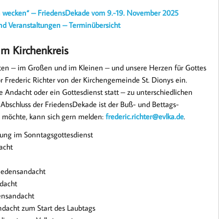
wecken“ – FriedensDekade vom 9.-19. November 2025
und Veranstaltungen – Terminübersicht
im Kirchenkreis
ten – im Großen und im Kleinen – und unsere Herzen für Gottes
tor Frederic Richter von der Kirchengemeinde St. Dionys ein.
 Andacht oder ein Gottesdienst statt – zu unterschiedlichen
Abschluss der FriedensDekade ist der Buß- und Bettags-
n möchte, kann sich gern melden:
frederic.richter@evlka.de
.
ffnung im Sonntagsgottesdienst
dacht
riedensandacht
ndacht
densandacht
andacht zum Start des Laubtags