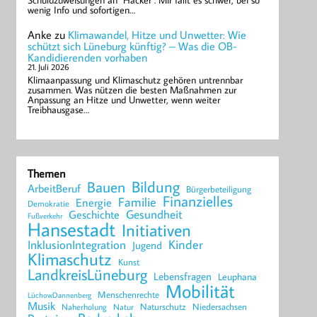
Schuldzuweisungen an "Hacker". Mir fällt es schwer, bei so
wenig Info und sofortigen…
Anke
zu
Klimawandel, Hitze und Unwetter: Wie
schützt sich Lüneburg künftig? – Was die OB-
Kandidierenden vorhaben
21. Juli 2026
Klimaanpassung und Klimaschutz gehören untrennbar
zusammen. Was nützen die besten Maßnahmen zur
Anpassung an Hitze und Unwetter, wenn weiter
Treibhausgase…
Themen
Bildung
Bauen
ArbeitBeruf
Bürgerbeteiligung
Finanzielles
Familie
Energie
Demokratie
Geschichte
Gesundheit
Fußverkehr
Hansestadt
Initiativen
Kinder
InklusionIntegration
Jugend
Klimaschutz
Kunst
LandkreisLüneburg
Lebensfragen
Leuphana
Mobilität
Menschenrechte
LüchowDannenberg
Musik
Naturschutz
Niedersachsen
Naherholung
Natur