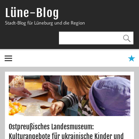
Zum
Inhalt
Lüne-Blog
springen
Stadt-Blog für Lüneburg und die Region
Ostpreußisches Landesmuseum:
Kulturangebote für ukrainische Kinder und