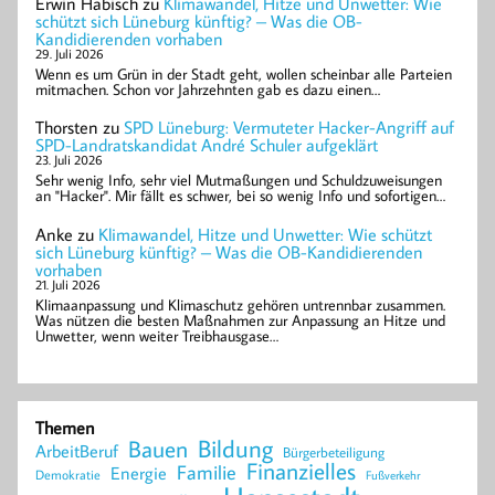
Erwin Habisch
zu
Klimawandel, Hitze und Unwetter: Wie
schützt sich Lüneburg künftig? – Was die OB-
Kandidierenden vorhaben
29. Juli 2026
Wenn es um Grün in der Stadt geht, wollen scheinbar alle Parteien
mitmachen. Schon vor Jahrzehnten gab es dazu einen…
Thorsten
zu
SPD Lüneburg: Vermuteter Hacker-Angriff auf
SPD-Landratskandidat André Schuler aufgeklärt
23. Juli 2026
Sehr wenig Info, sehr viel Mutmaßungen und Schuldzuweisungen
an "Hacker". Mir fällt es schwer, bei so wenig Info und sofortigen…
Anke
zu
Klimawandel, Hitze und Unwetter: Wie schützt
sich Lüneburg künftig? – Was die OB-Kandidierenden
vorhaben
21. Juli 2026
Klimaanpassung und Klimaschutz gehören untrennbar zusammen.
Was nützen die besten Maßnahmen zur Anpassung an Hitze und
Unwetter, wenn weiter Treibhausgase…
Themen
Bildung
Bauen
ArbeitBeruf
Bürgerbeteiligung
Finanzielles
Familie
Energie
Demokratie
Fußverkehr