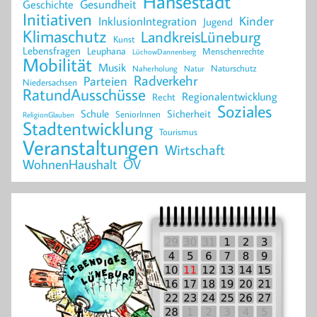
Hansestadt
Geschichte
Gesundheit
Initiativen
Kinder
InklusionIntegration
Jugend
Klimaschutz
LandkreisLüneburg
Kunst
Lebensfragen
Leuphana
Menschenrechte
LüchowDannenberg
Mobilität
Musik
Naturschutz
Naherholung
Natur
Radverkehr
Parteien
Niedersachsen
RatundAusschüsse
Regionalentwicklung
Recht
Soziales
Schule
Sicherheit
SeniorInnen
ReligionGlauben
Stadtentwicklung
Tourismus
Veranstaltungen
Wirtschaft
WohnenHaushalt
ÖV