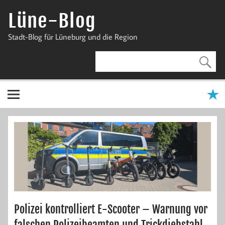
Zum
Inhalt
Lüne-Blog
springen
Stadt-Blog für Lüneburg und die Region
Polizei kontrolliert E-Scooter – Warnung vor
falschen Polizeibeamten und Trickdiebstahl