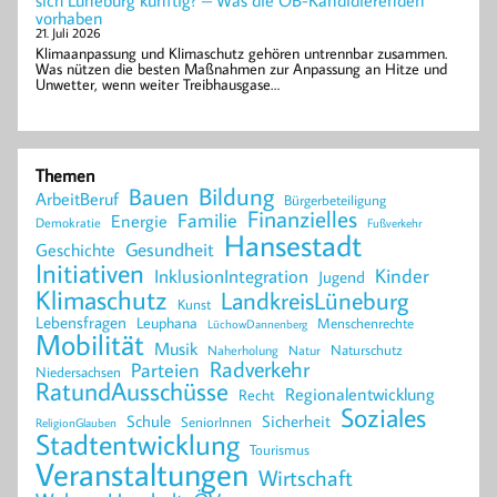
vorhaben
21. Juli 2026
Klimaanpassung und Klimaschutz gehören untrennbar zusammen.
Was nützen die besten Maßnahmen zur Anpassung an Hitze und
Unwetter, wenn weiter Treibhausgase…
Themen
Bildung
Bauen
ArbeitBeruf
Bürgerbeteiligung
Finanzielles
Familie
Energie
Demokratie
Fußverkehr
Hansestadt
Geschichte
Gesundheit
Initiativen
Kinder
InklusionIntegration
Jugend
Klimaschutz
LandkreisLüneburg
Kunst
Lebensfragen
Leuphana
Menschenrechte
LüchowDannenberg
Mobilität
Musik
Naturschutz
Naherholung
Natur
Radverkehr
Parteien
Niedersachsen
RatundAusschüsse
Regionalentwicklung
Recht
Soziales
Schule
Sicherheit
SeniorInnen
ReligionGlauben
Stadtentwicklung
Tourismus
Veranstaltungen
Wirtschaft