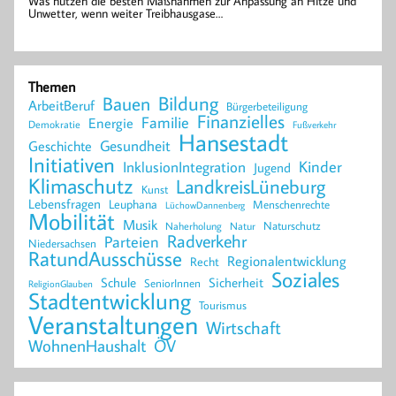
Was nützen die besten Maßnahmen zur Anpassung an Hitze und
Unwetter, wenn weiter Treibhausgase…
Themen
Bildung
Bauen
ArbeitBeruf
Bürgerbeteiligung
Finanzielles
Familie
Energie
Demokratie
Fußverkehr
Hansestadt
Geschichte
Gesundheit
Initiativen
Kinder
InklusionIntegration
Jugend
Klimaschutz
LandkreisLüneburg
Kunst
Lebensfragen
Leuphana
Menschenrechte
LüchowDannenberg
Mobilität
Musik
Naturschutz
Naherholung
Natur
Radverkehr
Parteien
Niedersachsen
RatundAusschüsse
Regionalentwicklung
Recht
Soziales
Schule
Sicherheit
SeniorInnen
ReligionGlauben
Stadtentwicklung
Tourismus
Veranstaltungen
Wirtschaft
WohnenHaushalt
ÖV