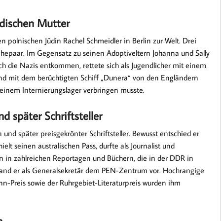
üdischen Mutter
 polnischen Jüdin Rachel Schmeidler in Berlin zur Welt. Drei
Ehepaar. Im Gegensatz zu seinen Adoptiveltern Johanna und Sally
 die Nazis entkommen, rettete sich als Jugendlicher mit einem
und mit dem berüchtigten Schiff ​„Dunera“ von den Engländern
n einem Internierungslager verbringen musste.
d später Schriftsteller
 und später preisgekrönter Schriftsteller. Bewusst entschied er
elt seinen australischen Pass, durfte als Journalist und
gen in zahlreichen Reportagen und Büchern, die in der DDR in
tand er als Generalsekretär dem PEN-Zentrum vor. Hochrangige
n-Preis sowie der Ruhrgebiet-Literaturpreis wurden ihm
n