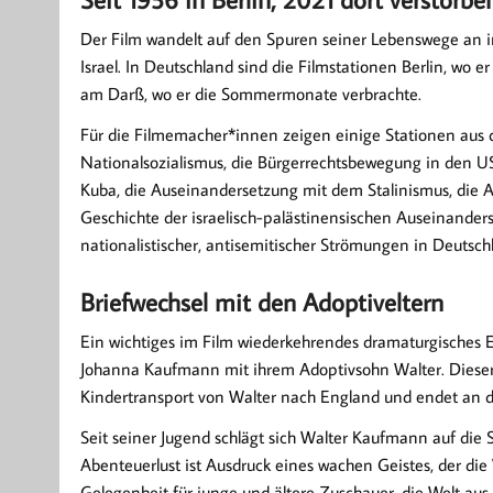
Der Film wandelt auf den Spuren seiner Lebenswege an i
Israel. In Deutschland sind die Filmstationen Berlin, wo e
am Darß, wo er die Sommermonate verbrachte.
Für die Filmemacher*innen zeigen einige Stationen aus
Nationalsozialismus, die Bürgerrechtsbewegung in den US
Kuba, die Auseinandersetzung mit dem Stalinismus, die
Geschichte der israelisch-palästinensischen Auseinand
nationalistischer, antisemitischer Strömungen in Deutsch
Briefwechsel mit den Adoptiveltern
Ein wichtiges im Film wiederkehrendes dramaturgisches E
Johanna Kaufmann mit ihrem Adoptivsohn Walter. Diese
Kindertransport von Walter nach England und endet an d
Seit seiner Jugend schlägt sich Walter Kaufmann auf die 
Abenteuerlust ist Ausdruck eines wachen Geistes, der die W
Gelegenheit für junge und ältere Zuschauer, die Welt au