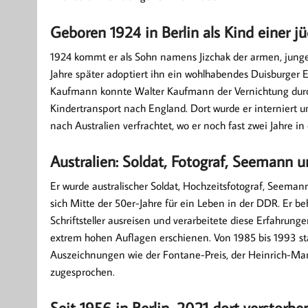
Geboren 1924 in Berlin als Kind einer j
1924 kommt er als Sohn namens Jizchak der armen, jungen
Jahre später adoptiert ihn ein wohlhabendes Duisburger 
Kaufmann konnte Walter Kaufmann der Vernichtung durch
Kindertransport nach England. Dort wurde er interniert 
nach Australien verfrachtet, wo er noch fast zwei Jahre i
Australien: Soldat, Fotograf, Seemann un
Er wurde australischer Soldat, Hochzeitsfotograf, Seemann
sich Mitte der 50er-Jahre für ein Leben in der DDR. Er behi
Schriftsteller ausreisen und verarbeitete diese Erfahrun
extrem hohen Auflagen erschienen. Von 1985 bis 1993 s
Auszeichnungen wie der Fontane-Preis, der Heinrich-Man
zugesprochen.
Seit 1956 in Berlin, 2021 dort verstorbe