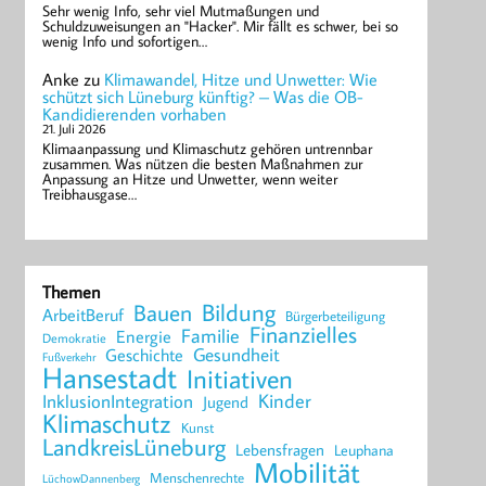
Sehr wenig Info, sehr viel Mutmaßungen und
Schuldzuweisungen an "Hacker". Mir fällt es schwer, bei so
wenig Info und sofortigen…
Anke
zu
Klimawandel, Hitze und Unwetter: Wie
schützt sich Lüneburg künftig? – Was die OB-
Kandidierenden vorhaben
21. Juli 2026
Klimaanpassung und Klimaschutz gehören untrennbar
zusammen. Was nützen die besten Maßnahmen zur
Anpassung an Hitze und Unwetter, wenn weiter
Treibhausgase…
Themen
Bildung
Bauen
ArbeitBeruf
Bürgerbeteiligung
Finanzielles
Familie
Energie
Demokratie
Geschichte
Gesundheit
Fußverkehr
Hansestadt
Initiativen
Kinder
InklusionIntegration
Jugend
Klimaschutz
Kunst
LandkreisLüneburg
Lebensfragen
Leuphana
Mobilität
Menschenrechte
LüchowDannenberg