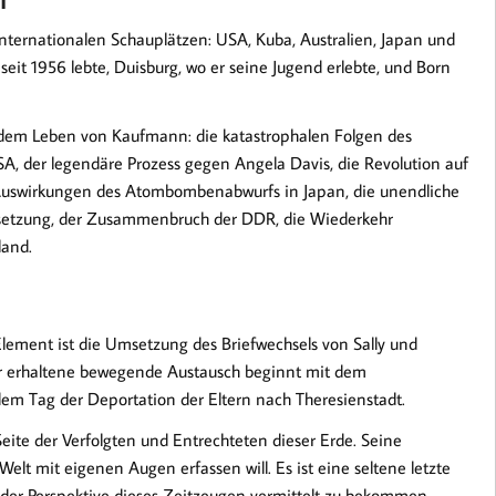
nternationalen Schauplätzen: USA, Kuba, Australien, Japan und
r seit 1956 lebte, Duisburg, wo er seine Jugend erlebte, und Born
 dem Leben von Kaufmann: die katastrophalen Folgen des
A, der legendäre Prozess gegen Angela Davis, die Revolution auf
 Auswirkungen des Atombombenabwurfs in Japan, die unendliche
ersetzung, der Zusammenbruch der DDR, die Wiederkehr
land.
lement ist die Umsetzung des Briefwechsels von Sally und
r erhaltene bewegende Austausch beginnt mit dem
em Tag der Deportation der Eltern nach Theresienstadt.
Seite der Verfolgten und Entrechteten dieser Erde. Seine
elt mit eigenen Augen erfassen will. Es ist eine seltene letzte
s der Perspektive dieses Zeitzeugen vermittelt zu bekommen.