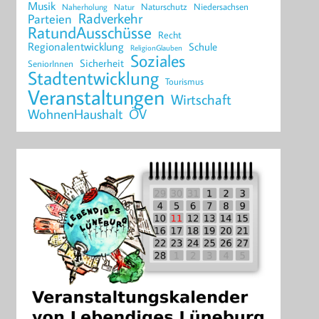
Musik
Naturschutz
Niedersachsen
Naherholung
Natur
Radverkehr
Parteien
RatundAusschüsse
Recht
Regionalentwicklung
Schule
ReligionGlauben
Soziales
Sicherheit
SeniorInnen
Stadtentwicklung
Tourismus
Veranstaltungen
Wirtschaft
WohnenHaushalt
ÖV