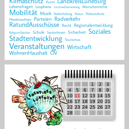
Klimaschutz
LandkreisLüneburg
Kunst
Lebensfragen
Leuphana
Menschenrechte
LüchowDannenberg
Mobilität
Musik
Naturschutz
Naherholung
Natur
Radverkehr
Parteien
Niedersachsen
RatundAusschüsse
Regionalentwicklung
Recht
Soziales
Schule
Sicherheit
SeniorInnen
ReligionGlauben
Stadtentwicklung
Tourismus
Veranstaltungen
Wirtschaft
WohnenHaushalt
ÖV