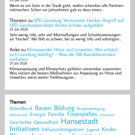
Wenn es um Grün in der Stadt geht, wollen scheinbar alle Parteien
mitmachen. Schon vor Jahrzehnten gab es dazu einen…
Thorsten
zu
SPD Lüneburg: Vermuteter Hacker-Angriff auf
SPD-Landratskandidat André Schuler aufgeklärt
23. Juli 2026
Sehr wenig Info, sehr viel Mutmaßungen und Schuldzuweisungen
an "Hacker". Mir fällt es schwer, bei so wenig Info und sofortigen…
Anke
zu
Klimawandel, Hitze und Unwetter: Wie schützt
sich Lüneburg künftig? – Was die OB-Kandidierenden
vorhaben
21. Juli 2026
Klimaanpassung und Klimaschutz gehören untrennbar zusammen.
Was nützen die besten Maßnahmen zur Anpassung an Hitze und
Unwetter, wenn weiter Treibhausgase…
Themen
Bildung
Bauen
ArbeitBeruf
Bürgerbeteiligung
Finanzielles
Familie
Energie
Demokratie
Fußverkehr
Hansestadt
Geschichte
Gesundheit
Initiativen
Kinder
InklusionIntegration
Jugend