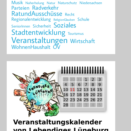
Musik
Naturschutz
Niedersachsen
Naherholung
Natur
Radverkehr
Parteien
RatundAusschüsse
Recht
Regionalentwicklung
Schule
ReligionGlauben
Soziales
Sicherheit
SeniorInnen
Stadtentwicklung
Tourismus
Veranstaltungen
Wirtschaft
WohnenHaushalt
ÖV