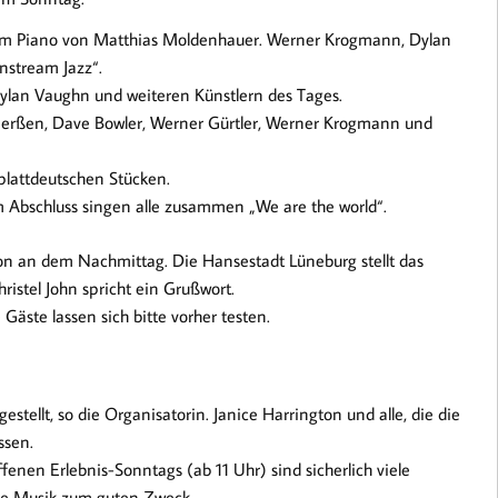
 am Piano von Matthias Moldenhauer. Werner Krogmann, Dylan
nstream Jazz“.
 Dylan Vaughn und weiteren Künstlern des Tages.
ierßen, Dave Bowler, Werner Gürtler, Werner Krogmann und
plattdeutschen Stücken.
m Abschluss singen alle zusammen „We are the world“.
n an dem Nachmittag. Die Hansestadt Lüneburg stellt das
ristel John spricht ein Grußwort.
äste lassen sich bitte vorher testen.
tellt, so die Organisatorin. Janice Harrington und alle, die die
ssen.
enen Erlebnis-Sonntags (ab 11 Uhr) sind sicherlich viele
ute Musik zum guten Zweck.