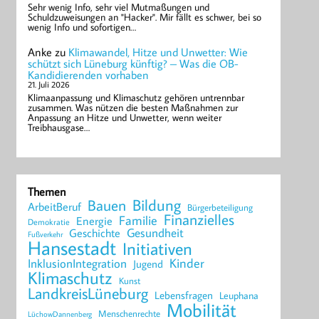
Sehr wenig Info, sehr viel Mutmaßungen und
Schuldzuweisungen an "Hacker". Mir fällt es schwer, bei so
wenig Info und sofortigen…
Anke
zu
Klimawandel, Hitze und Unwetter: Wie
schützt sich Lüneburg künftig? – Was die OB-
Kandidierenden vorhaben
21. Juli 2026
Klimaanpassung und Klimaschutz gehören untrennbar
zusammen. Was nützen die besten Maßnahmen zur
Anpassung an Hitze und Unwetter, wenn weiter
Treibhausgase…
Themen
Bildung
Bauen
ArbeitBeruf
Bürgerbeteiligung
Finanzielles
Familie
Energie
Demokratie
Geschichte
Gesundheit
Fußverkehr
Hansestadt
Initiativen
Kinder
InklusionIntegration
Jugend
Klimaschutz
Kunst
LandkreisLüneburg
Lebensfragen
Leuphana
Mobilität
Menschenrechte
LüchowDannenberg