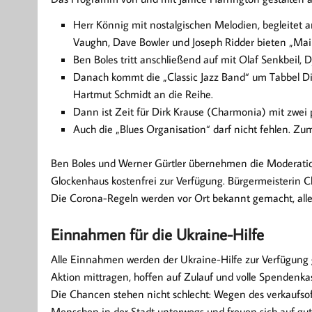
Herr Könnig mit nostalgischen Melodien, begleitet
Vaughn, Dave Bowler und Joseph Ridder bieten „Mai
Ben Boles tritt anschließend auf mit Olaf Senkbeil,
Danach kommt die „Classic Jazz Band“ um Tabbel D
Hartmut Schmidt an die Reihe.
Dann ist Zeit für Dirk Krause (Charmonia) mit zwei 
Auch die „Blues Organisation“ darf nicht fehlen. Zu
Ben Boles und Werner Gürtler übernehmen die Moderatio
Glockenhaus kostenfrei zur Verfügung. Bürgermeisterin Ch
Die Corona-Regeln werden vor Ort bekannt gemacht, alle G
Einnahmen für die Ukraine-Hilfe
Alle Einnahmen werden der Ukraine-Hilfe zur Verfügung ges
Aktion mittragen, hoffen auf Zulauf und volle Spendenka
Die Chancen stehen nicht schlecht: Wegen des verkaufsoff
Menschen in der Stadt unterwegs und freuen sich auf g