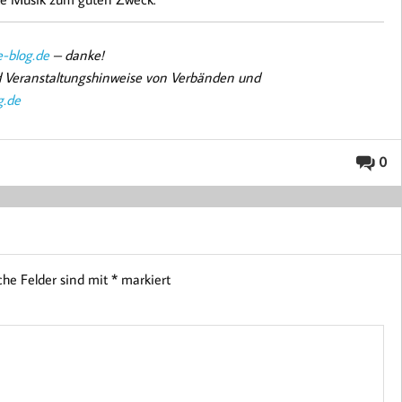
-blog.de
– danke!
nd Veranstaltungshinweise von Verbänden und
g.de
0
iche Felder sind mit
*
markiert