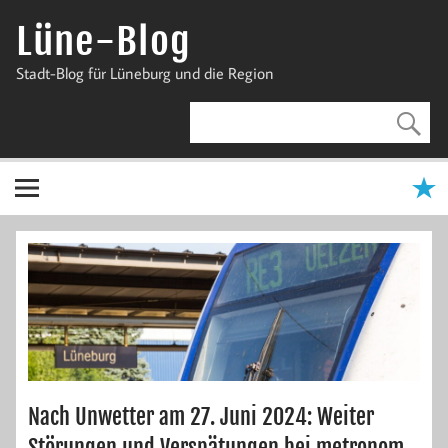
Zum
Inhalt
Lüne-Blog
springen
Stadt-Blog für Lüneburg und die Region
Nach Unwetter am 27. Juni 2024: Weiter
Störungen und Verspätungen bei metronom