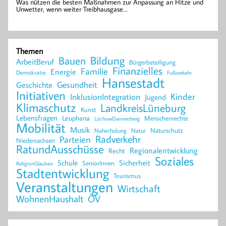
Was nützen die besten Maßnahmen zur Anpassung an Hitze und
Unwetter, wenn weiter Treibhausgase…
Themen
Bildung
Bauen
ArbeitBeruf
Bürgerbeteiligung
Finanzielles
Familie
Energie
Demokratie
Fußverkehr
Hansestadt
Geschichte
Gesundheit
Initiativen
Kinder
InklusionIntegration
Jugend
Klimaschutz
LandkreisLüneburg
Kunst
Lebensfragen
Leuphana
Menschenrechte
LüchowDannenberg
Mobilität
Musik
Naturschutz
Naherholung
Natur
Radverkehr
Parteien
Niedersachsen
RatundAusschüsse
Regionalentwicklung
Recht
Soziales
Schule
Sicherheit
SeniorInnen
ReligionGlauben
Stadtentwicklung
Tourismus
Veranstaltungen
Wirtschaft
WohnenHaushalt
ÖV