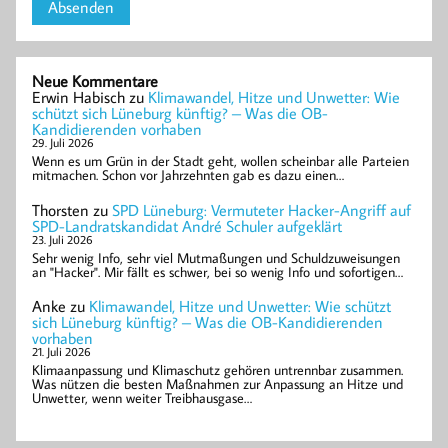
Neue Kommentare
Erwin Habisch
zu
Klimawandel, Hitze und Unwetter: Wie
schützt sich Lüneburg künftig? – Was die OB-
Kandidierenden vorhaben
29. Juli 2026
Wenn es um Grün in der Stadt geht, wollen scheinbar alle Parteien
mitmachen. Schon vor Jahrzehnten gab es dazu einen…
Thorsten
zu
SPD Lüneburg: Vermuteter Hacker-Angriff auf
SPD-Landratskandidat André Schuler aufgeklärt
23. Juli 2026
Sehr wenig Info, sehr viel Mutmaßungen und Schuldzuweisungen
an "Hacker". Mir fällt es schwer, bei so wenig Info und sofortigen…
Anke
zu
Klimawandel, Hitze und Unwetter: Wie schützt
sich Lüneburg künftig? – Was die OB-Kandidierenden
vorhaben
21. Juli 2026
Klimaanpassung und Klimaschutz gehören untrennbar zusammen.
Was nützen die besten Maßnahmen zur Anpassung an Hitze und
Unwetter, wenn weiter Treibhausgase…