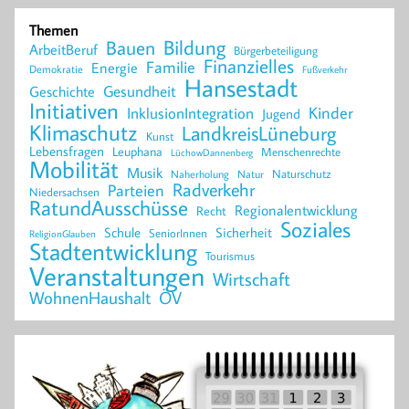
Themen
Bildung
Bauen
ArbeitBeruf
Bürgerbeteiligung
Finanzielles
Familie
Energie
Demokratie
Fußverkehr
Hansestadt
Geschichte
Gesundheit
Initiativen
Kinder
InklusionIntegration
Jugend
Klimaschutz
LandkreisLüneburg
Kunst
Lebensfragen
Leuphana
Menschenrechte
LüchowDannenberg
Mobilität
Musik
Naturschutz
Naherholung
Natur
Radverkehr
Parteien
Niedersachsen
RatundAusschüsse
Regionalentwicklung
Recht
Soziales
Schule
Sicherheit
SeniorInnen
ReligionGlauben
Stadtentwicklung
Tourismus
Veranstaltungen
Wirtschaft
WohnenHaushalt
ÖV