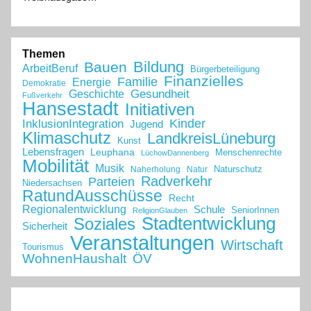
Themen
Bildung
Bauen
ArbeitBeruf
Bürgerbeteiligung
Finanzielles
Familie
Energie
Demokratie
Geschichte
Gesundheit
Fußverkehr
Hansestadt
Initiativen
Kinder
InklusionIntegration
Jugend
Klimaschutz
LandkreisLüneburg
Kunst
Lebensfragen
Leuphana
Menschenrechte
LüchowDannenberg
Mobilität
Musik
Naturschutz
Naherholung
Natur
Radverkehr
Parteien
Niedersachsen
RatundAusschüsse
Recht
Regionalentwicklung
Schule
SeniorInnen
ReligionGlauben
Stadtentwicklung
Soziales
Sicherheit
Veranstaltungen
Wirtschaft
Tourismus
WohnenHaushalt
ÖV