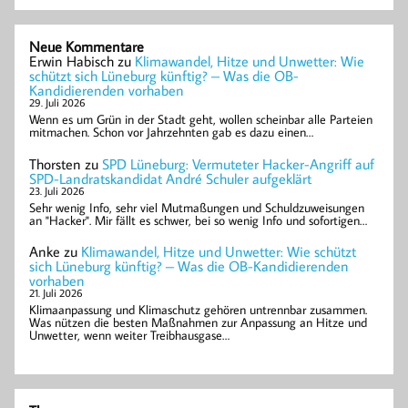
Neue Kommentare
Erwin Habisch
zu
Klimawandel, Hitze und Unwetter: Wie
schützt sich Lüneburg künftig? – Was die OB-
Kandidierenden vorhaben
29. Juli 2026
Wenn es um Grün in der Stadt geht, wollen scheinbar alle Parteien
mitmachen. Schon vor Jahrzehnten gab es dazu einen…
Thorsten
zu
SPD Lüneburg: Vermuteter Hacker-Angriff auf
SPD-Landratskandidat André Schuler aufgeklärt
23. Juli 2026
Sehr wenig Info, sehr viel Mutmaßungen und Schuldzuweisungen
an "Hacker". Mir fällt es schwer, bei so wenig Info und sofortigen…
Anke
zu
Klimawandel, Hitze und Unwetter: Wie schützt
sich Lüneburg künftig? – Was die OB-Kandidierenden
vorhaben
21. Juli 2026
Klimaanpassung und Klimaschutz gehören untrennbar zusammen.
Was nützen die besten Maßnahmen zur Anpassung an Hitze und
Unwetter, wenn weiter Treibhausgase…