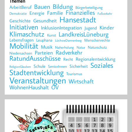
Themen
Bildung
Bauen
ArbeitBeruf
Bürgerbeteiligung
Finanzielles
Familie
Energie
Demokratie
Fußverkehr
Hansestadt
Geschichte
Gesundheit
Initiativen
Kinder
InklusionIntegration
Jugend
Klimaschutz
LandkreisLüneburg
Kunst
Lebensfragen
Leuphana
Menschenrechte
LüchowDannenberg
Mobilität
Musik
Naturschutz
Naherholung
Natur
Radverkehr
Parteien
Niedersachsen
RatundAusschüsse
Regionalentwicklung
Recht
Soziales
Schule
Sicherheit
SeniorInnen
ReligionGlauben
Stadtentwicklung
Tourismus
Veranstaltungen
Wirtschaft
WohnenHaushalt
ÖV