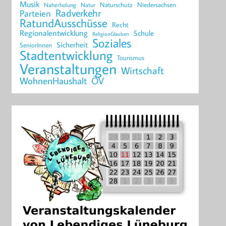
Musik
Naturschutz
Niedersachsen
Naherholung
Natur
Radverkehr
Parteien
RatundAusschüsse
Recht
Regionalentwicklung
Schule
ReligionGlauben
Soziales
Sicherheit
SeniorInnen
Stadtentwicklung
Tourismus
Veranstaltungen
Wirtschaft
WohnenHaushalt
ÖV