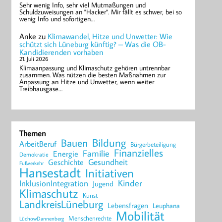
Sehr wenig Info, sehr viel Mutmaßungen und
Schuldzuweisungen an "Hacker". Mir fällt es schwer, bei so
wenig Info und sofortigen…
Anke
zu
Klimawandel, Hitze und Unwetter: Wie
schützt sich Lüneburg künftig? – Was die OB-
Kandidierenden vorhaben
21. Juli 2026
Klimaanpassung und Klimaschutz gehören untrennbar
zusammen. Was nützen die besten Maßnahmen zur
Anpassung an Hitze und Unwetter, wenn weiter
Treibhausgase…
Themen
Bildung
Bauen
ArbeitBeruf
Bürgerbeteiligung
Finanzielles
Familie
Energie
Demokratie
Geschichte
Gesundheit
Fußverkehr
Hansestadt
Initiativen
Kinder
InklusionIntegration
Jugend
Klimaschutz
Kunst
LandkreisLüneburg
Lebensfragen
Leuphana
Mobilität
Menschenrechte
LüchowDannenberg