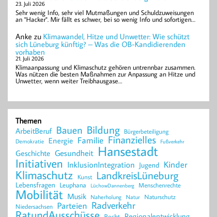
23. Juli 2026
Sehr wenig Info, sehr viel Mutmaßungen und Schuldzuweisungen
an "Hacker". Mir fällt es schwer, bei so wenig Info und sofortigen…
Anke
zu
Klimawandel, Hitze und Unwetter: Wie schützt
sich Lüneburg künftig? – Was die OB-Kandidierenden
vorhaben
21. Juli 2026
Klimaanpassung und Klimaschutz gehören untrennbar zusammen.
Was nützen die besten Maßnahmen zur Anpassung an Hitze und
Unwetter, wenn weiter Treibhausgase…
Themen
Bildung
Bauen
ArbeitBeruf
Bürgerbeteiligung
Finanzielles
Familie
Energie
Demokratie
Fußverkehr
Hansestadt
Geschichte
Gesundheit
Initiativen
Kinder
InklusionIntegration
Jugend
Klimaschutz
LandkreisLüneburg
Kunst
Lebensfragen
Leuphana
Menschenrechte
LüchowDannenberg
Mobilität
Musik
Naturschutz
Naherholung
Natur
Radverkehr
Parteien
Niedersachsen
RatundAusschüsse
Regionalentwicklung
Recht