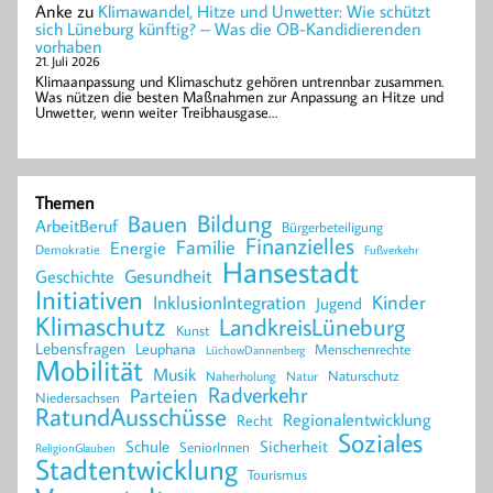
Anke
zu
Klimawandel, Hitze und Unwetter: Wie schützt
sich Lüneburg künftig? – Was die OB-Kandidierenden
vorhaben
21. Juli 2026
Klimaanpassung und Klimaschutz gehören untrennbar zusammen.
Was nützen die besten Maßnahmen zur Anpassung an Hitze und
Unwetter, wenn weiter Treibhausgase…
Themen
Bildung
Bauen
ArbeitBeruf
Bürgerbeteiligung
Finanzielles
Familie
Energie
Demokratie
Fußverkehr
Hansestadt
Geschichte
Gesundheit
Initiativen
Kinder
InklusionIntegration
Jugend
Klimaschutz
LandkreisLüneburg
Kunst
Lebensfragen
Leuphana
Menschenrechte
LüchowDannenberg
Mobilität
Musik
Naturschutz
Naherholung
Natur
Radverkehr
Parteien
Niedersachsen
RatundAusschüsse
Regionalentwicklung
Recht
Soziales
Schule
Sicherheit
SeniorInnen
ReligionGlauben
Stadtentwicklung
Tourismus