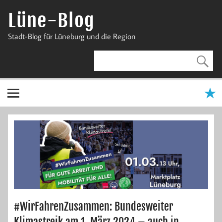
Zum
Inhalt
Lüne-Blog
springen
Stadt-Blog für Lüneburg und die Region
#WirFahrenZusammen: Bundesweiter
Klimastreik am 1. März 2024 – auch in