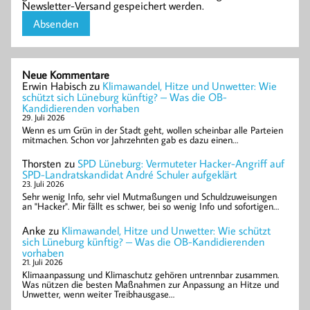
Newsletter-Versand gespeichert werden.
Neue Kommentare
Erwin Habisch
zu
Klimawandel, Hitze und Unwetter: Wie
schützt sich Lüneburg künftig? – Was die OB-
Kandidierenden vorhaben
29. Juli 2026
Wenn es um Grün in der Stadt geht, wollen scheinbar alle Parteien
mitmachen. Schon vor Jahrzehnten gab es dazu einen…
Thorsten
zu
SPD Lüneburg: Vermuteter Hacker-Angriff auf
SPD-Landratskandidat André Schuler aufgeklärt
23. Juli 2026
Sehr wenig Info, sehr viel Mutmaßungen und Schuldzuweisungen
an "Hacker". Mir fällt es schwer, bei so wenig Info und sofortigen…
Anke
zu
Klimawandel, Hitze und Unwetter: Wie schützt
sich Lüneburg künftig? – Was die OB-Kandidierenden
vorhaben
21. Juli 2026
Klimaanpassung und Klimaschutz gehören untrennbar zusammen.
Was nützen die besten Maßnahmen zur Anpassung an Hitze und
Unwetter, wenn weiter Treibhausgase…