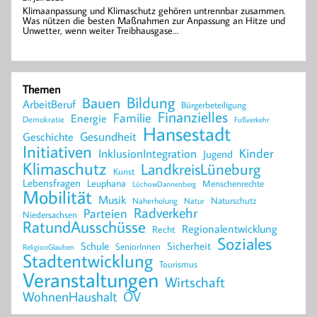
Klimaanpassung und Klimaschutz gehören untrennbar zusammen.
Was nützen die besten Maßnahmen zur Anpassung an Hitze und
Unwetter, wenn weiter Treibhausgase…
Themen
Bildung
Bauen
ArbeitBeruf
Bürgerbeteiligung
Finanzielles
Familie
Energie
Demokratie
Fußverkehr
Hansestadt
Geschichte
Gesundheit
Initiativen
Kinder
InklusionIntegration
Jugend
Klimaschutz
LandkreisLüneburg
Kunst
Lebensfragen
Leuphana
Menschenrechte
LüchowDannenberg
Mobilität
Musik
Naturschutz
Naherholung
Natur
Radverkehr
Parteien
Niedersachsen
RatundAusschüsse
Regionalentwicklung
Recht
Soziales
Schule
Sicherheit
SeniorInnen
ReligionGlauben
Stadtentwicklung
Tourismus
Veranstaltungen
Wirtschaft
WohnenHaushalt
ÖV