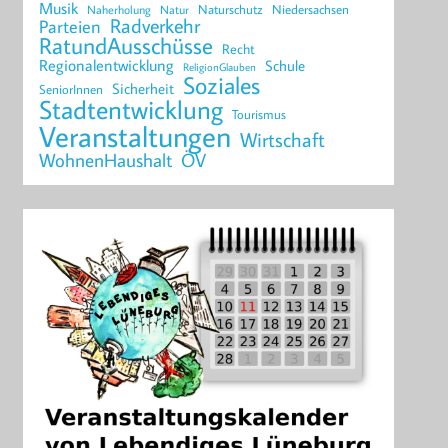
Musik
Naturschutz
Niedersachsen
Naherholung
Natur
Radverkehr
Parteien
RatundAusschüsse
Recht
Regionalentwicklung
Schule
ReligionGlauben
Soziales
Sicherheit
SeniorInnen
Stadtentwicklung
Tourismus
Veranstaltungen
Wirtschaft
WohnenHaushalt
ÖV