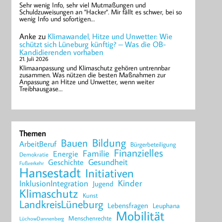
Sehr wenig Info, sehr viel Mutmaßungen und
Schuldzuweisungen an "Hacker". Mir fällt es schwer, bei so
wenig Info und sofortigen…
Anke
zu
Klimawandel, Hitze und Unwetter: Wie
schützt sich Lüneburg künftig? – Was die OB-
Kandidierenden vorhaben
21. Juli 2026
Klimaanpassung und Klimaschutz gehören untrennbar
zusammen. Was nützen die besten Maßnahmen zur
Anpassung an Hitze und Unwetter, wenn weiter
Treibhausgase…
Themen
Bildung
Bauen
ArbeitBeruf
Bürgerbeteiligung
Finanzielles
Familie
Energie
Demokratie
Geschichte
Gesundheit
Fußverkehr
Hansestadt
Initiativen
Kinder
InklusionIntegration
Jugend
Klimaschutz
Kunst
LandkreisLüneburg
Lebensfragen
Leuphana
Mobilität
Menschenrechte
LüchowDannenberg