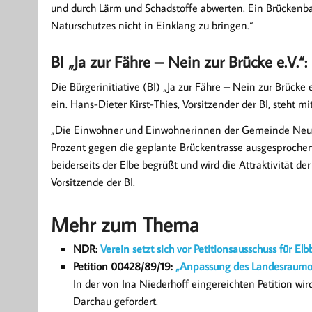
und durch Lärm und Schadstoffe abwerten. Ein Brückenbau
Naturschutzes nicht in Einklang zu bringen.“
BI „Ja zur Fähre – Nein zur Brücke e.V.“
Die Bürgerinitiative (BI) „Ja zur Fähre – Nein zur Brücke e
ein. Hans-Dieter Kirst-Thies, Vorsitzender der BI, steht 
„Die Einwohner und Einwohnerinnen der Gemeinde Neu D
Prozent gegen die geplante Brückentrasse ausgesprochen
beiderseits der Elbe begrüßt und wird die Attraktivität de
Vorsitzende der BI.
Mehr zum Thema
NDR:
Verein setzt sich vor Petitionsausschuss für El
Petition 00428/89/19:
„Anpassung des Landesraum
In der von Ina Niederhoff eingereichten Petition w
Darchau gefordert.