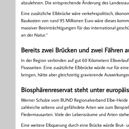
abzulehnen. Die entsprechende Änderung des Landesra
Eine zusätzliche Elbbrücke wäre verkehrspolitisch, ökono
Baukosten von rund 95 Millionen Euro wäre dieses kommun
massiver Beeinträchtigungen für das international geschü
an der Natur.“
Bereits zwei Brücken und zwei Fähren a
In der Region verbinden auf gut 60 Kilometern Elbverlau
Flussseiten. Eine zusätzliche Elbbrücke würde nur für ei
bringen, hätte aber gleichzeitig gravierende Auswirkung
Biosphärenreservat steht unter europä
Werner Schulze vom BUND Regionalverband Elbe-Heide he
zahlreiche seltene und gefährdete Arten wie zum Beispiel
Fledermausarten. Viele der Lebensräume und Arten stehe
Eine weitere Elbquerung durch eine Brücke würde Brut- 