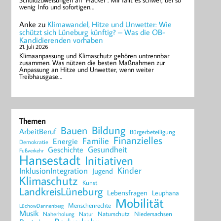
Schuldzuweisungen an "Hacker". Mir fällt es schwer, bei so
wenig Info und sofortigen…
Anke
zu
Klimawandel, Hitze und Unwetter: Wie
schützt sich Lüneburg künftig? – Was die OB-
Kandidierenden vorhaben
21. Juli 2026
Klimaanpassung und Klimaschutz gehören untrennbar
zusammen. Was nützen die besten Maßnahmen zur
Anpassung an Hitze und Unwetter, wenn weiter
Treibhausgase…
Themen
Bildung
Bauen
ArbeitBeruf
Bürgerbeteiligung
Finanzielles
Familie
Energie
Demokratie
Geschichte
Gesundheit
Fußverkehr
Hansestadt
Initiativen
Kinder
InklusionIntegration
Jugend
Klimaschutz
Kunst
LandkreisLüneburg
Lebensfragen
Leuphana
Mobilität
Menschenrechte
LüchowDannenberg
Musik
Naturschutz
Niedersachsen
Naherholung
Natur