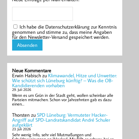
Ich habe die Datenschutzerklärung zur Kenntnis
genommen und stimme zu, dass meine Angaben
für den Newsletter-Versand gespeichert werden.
Neue Kommentare
Erwin Habisch
zu
Klimawandel, Hitze und Unwetter:
Wie schützt sich Lüneburg künftig? – Was die OB-
Kandidierenden vorhaben
29. Juli 2026
Wenn es um Grün in der Stadt geht, wollen scheinbar alle
Parteien mitmachen. Schon vor Jahrzehnten gab es dazu
einen…
Thorsten
zu
SPD Lüneburg: Vermuteter Hacker-
Angriff auf SPD-Landratskandidat André Schuler
aufgeklärt
23. Juli 2026
Sehr wenig Info, sehr viel Mutmaßungen und