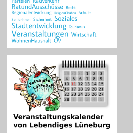
Radverkehr
Parteien
RatundAusschüsse
Recht
Regionalentwicklung
Schule
ReligionGlauben
Soziales
Sicherheit
SeniorInnen
Stadtentwicklung
Tourismus
Veranstaltungen
Wirtschaft
WohnenHaushalt
ÖV