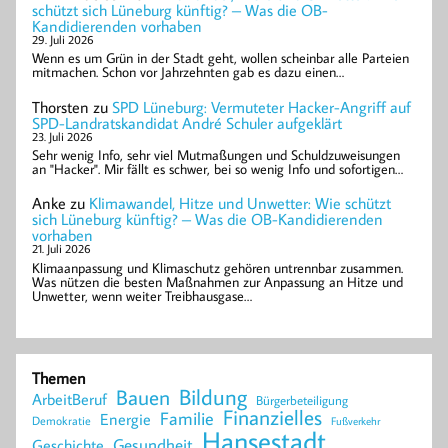
schützt sich Lüneburg künftig? – Was die OB-
Kandidierenden vorhaben
29. Juli 2026
Wenn es um Grün in der Stadt geht, wollen scheinbar alle Parteien
mitmachen. Schon vor Jahrzehnten gab es dazu einen…
Thorsten
zu
SPD Lüneburg: Vermuteter Hacker-Angriff auf
SPD-Landratskandidat André Schuler aufgeklärt
23. Juli 2026
Sehr wenig Info, sehr viel Mutmaßungen und Schuldzuweisungen
an "Hacker". Mir fällt es schwer, bei so wenig Info und sofortigen…
Anke
zu
Klimawandel, Hitze und Unwetter: Wie schützt
sich Lüneburg künftig? – Was die OB-Kandidierenden
vorhaben
21. Juli 2026
Klimaanpassung und Klimaschutz gehören untrennbar zusammen.
Was nützen die besten Maßnahmen zur Anpassung an Hitze und
Unwetter, wenn weiter Treibhausgase…
Themen
Bildung
Bauen
ArbeitBeruf
Bürgerbeteiligung
Finanzielles
Familie
Energie
Demokratie
Fußverkehr
Hansestadt
Geschichte
Gesundheit