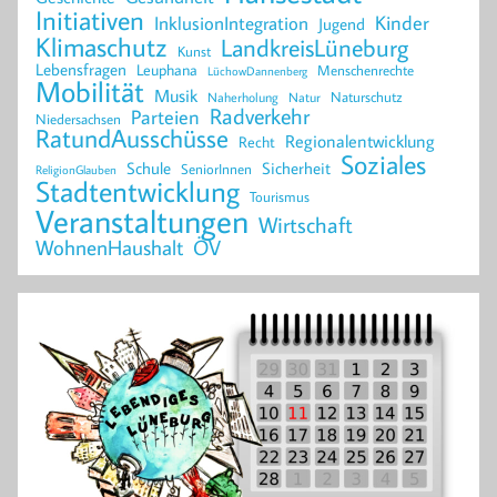
Initiativen
Kinder
InklusionIntegration
Jugend
Klimaschutz
LandkreisLüneburg
Kunst
Lebensfragen
Leuphana
Menschenrechte
LüchowDannenberg
Mobilität
Musik
Naturschutz
Naherholung
Natur
Radverkehr
Parteien
Niedersachsen
RatundAusschüsse
Regionalentwicklung
Recht
Soziales
Schule
Sicherheit
SeniorInnen
ReligionGlauben
Stadtentwicklung
Tourismus
Veranstaltungen
Wirtschaft
WohnenHaushalt
ÖV