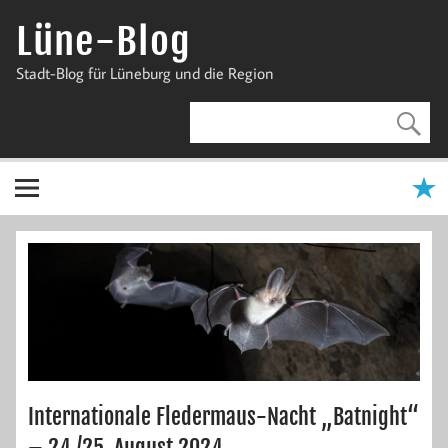
Zum
Inhalt
Lüne-Blog
springen
Stadt-Blog für Lüneburg und die Region
Internationale Fledermaus-Nacht „Batnight“
– 24./25. August 2024